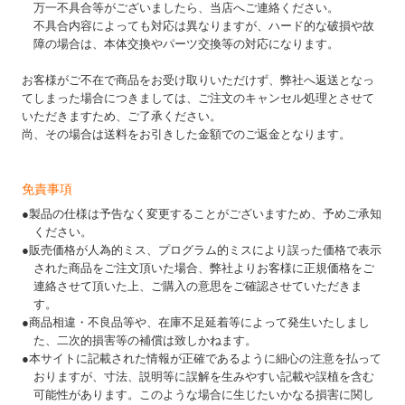
万一不具合等がございましたら、当店へご連絡ください。
不具合内容によっても対応は異なりますが、ハード的な破損や故
障の場合は、本体交換やパーツ交換等の対応になります。
お客様がご不在で商品をお受け取りいただけず、弊社へ返送となっ
てしまった場合につきましては、ご注文のキャンセル処理とさせて
いただきますため、ご了承ください。
尚、その場合は送料をお引きした金額でのご返金となります。
免責事項
●製品の仕様は予告なく変更することがございますため、予めご承知
ください。
●販売価格が人為的ミス、プログラム的ミスにより誤った価格で表示
された商品をご注文頂いた場合、弊社よりお客様に正規価格をご
連絡させて頂いた上、ご購入の意思をご確認させていただきま
す。
●商品相違・不良品等や、在庫不足延着等によって発生いたしまし
た、二次的損害等の補償は致しかねます。
●本サイトに記載された情報が正確であるように細心の注意を払って
おりますが、寸法、説明等に誤解を生みやすい記載や誤植を含む
可能性があります。このような場合に生じたいかなる損害に関し