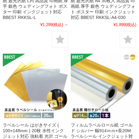
紙 超光沢紙 L判 高品質 印画紙 厚
紙 超光沢紙 A4 30枚入 高品質 印
手 銀色 ウェディングフォト ポス
画紙 厚手 銀色 ウェディングフォ
ター 印刷 インクジェット対応
ト ポスター 印刷 インクジェット
BBEST RKKSL-L
対応 BBEST RKKSL-A4-030
¥1,299
(税込)
～
¥1,899
(税込)
ラベルシール はがきサイズ (
フィルムラベルロール紙 ゴール
100×148mm ) 20枚 水性インク
ド シルバー 幅914ｍｍ×長20M
ジェット対応 強粘着 光沢 ゴール
ラベルシール インクジェット対