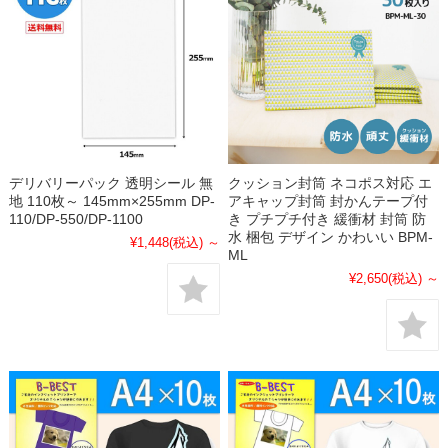
デリバリーパック 透明シール 無
クッション封筒 ネコポス対応 エ
地 110枚～ 145mm×255mm DP-
アキャップ封筒 封かんテープ付
110/DP-550/DP-1100
き プチプチ付き 緩衝材 封筒 防
水 梱包 デザイン かわいい BPM-
¥1,448
(税込)
～
ML
¥2,650
(税込)
～