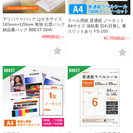
デリバリーパック はがきサイズ
ラベル用紙 普通紙 ノーカット
165mm×120mm 無地 伝票パック
A4サイズ 強粘着 切れ目無し 裏
納品書パック BBEST DHA
スリットあり FS-100
¥999
(税込)
～
¥1,705
(税込)
～