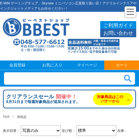
E-WIN ゲーミングチェア、Skynew ミニパソコン正規取り扱い店！アクリルインテリアや
インクジェットメディアもお任せください！
ご利用ガイド
お問い合わせ
会員登録
お気に入り
マイページ
カート
クリアランスセール
開催中！
対象商品はこの
→
バナーから
8月31日まで毎週対象商品が追加されます。
TOP
消耗品
表示切替：
並び順：
在庫：