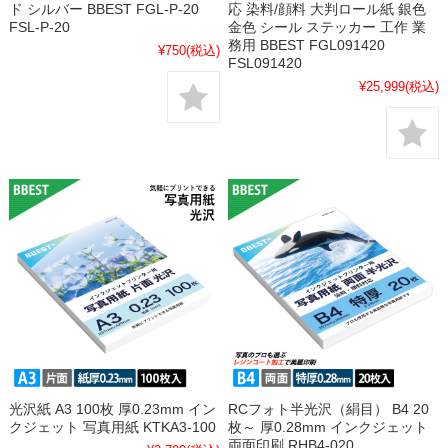
ド シルバー BBEST FGL-P-20
応 染料/顔料 大判ロール紙 銀色
FSL-P-20
金色 シール ステッカー 工作 業
務用 BBEST FGL091420
¥750
(税込)
FSL091420
¥25,999
(税込)
光沢紙 A3 100枚 厚0.23mm イン
RCフォト半光沢（絹目） B4 20
クジェット 写真用紙 KTKA3-100
枚～ 厚0.28mm インクジェット
両面印刷 RHB4-020