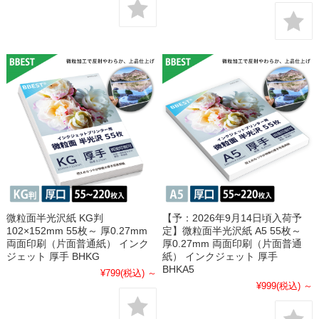
微粒面半光沢紙 KG判
【予：2026年9月14日頃入荷予
102×152mm 55枚～ 厚0.27mm
定】微粒面半光沢紙 A5 55枚～
両面印刷（片面普通紙） インク
厚0.27mm 両面印刷（片面普通
ジェット 厚手 BHKG
紙） インクジェット 厚手
BHKA5
¥799
(税込)
～
¥999
(税込)
～