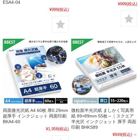
ESA4-04
¥999
(税込)
¥999
(税込)
両面微光沢紙 A4 60枚 厚0.29mm
微粒面半光沢紙 ましかく写真用
超厚手 インクジェット 両面印刷
紙 89×89mm 55枚～｜スクエア
BKA4-60
半光沢 インクジェット 厚手 両面
印刷 BHKS89
¥1,958
(税込)
¥849
(税込)
～