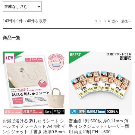
143件中1件～40件を表示
1
2
3
4
次へ
最後へ
商品一覧
お湯で溶ける 刺しゅうシート シ
普通紙 L判 600枚 厚0.11mm 薄
ールタイプ ノーカット A4 4枚 イ
手 インクジェット・レーザー両
ンクジェット 手書き 紙厚0.5mm
用 両面印刷 FH-L-600