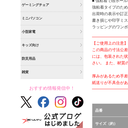
■ 強粘着で段ボー
ゲーミングチェア
強粘着タイプのため
出荷時の表示や訂正
ミニパソコン
書き損じや印字ミス
ラッピングのワンポ
小型家電
【ご使用上の注意】
キッズ向け
この商品の寸法公差
には、包装された状
防災用品
さい。 また、材質
雑貨
厚みがあるため手差
紙送りが不具合があ
おすすめ情報発信中！
品番
サイズ（約）