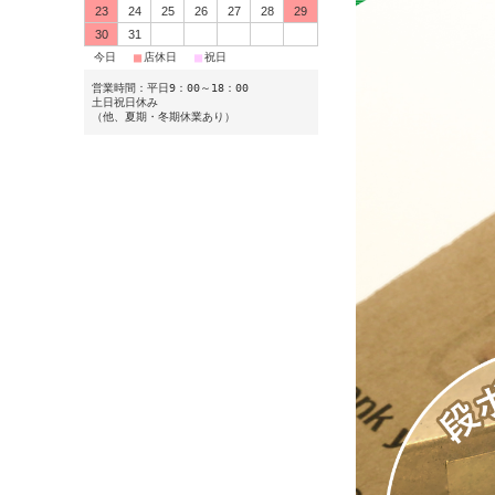
23
24
25
26
27
28
29
30
31
■
■
■
今日
店休日
祝日
営業時間：平日9：00～18：00
土日祝日休み
（他、夏期・冬期休業あり）