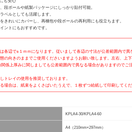
ルにも安心
、段ボールや紙製パッケージにしっかり貼付可能。
ラベルとしても活躍します。
をきれいにカバーし、再梱包や段ボールの再利用にも役立ちます。
イントにもおすすめです。
は各辺で±１ｍｍになります。従いまして各辺の寸法が公差範囲内で異
態の向きのままでご使用くださいますようお願い致します。左右、上下
の関係上厚みに関しましても公差範囲内で異なる場合がありますのでご
しトレイの使用を推奨しております。
る場合は、紙束をよくさばいたうえで、１枚ずつ給紙して印刷してくだ
KPLA4-30/KPLA4-60
A4（210mm×297mm）