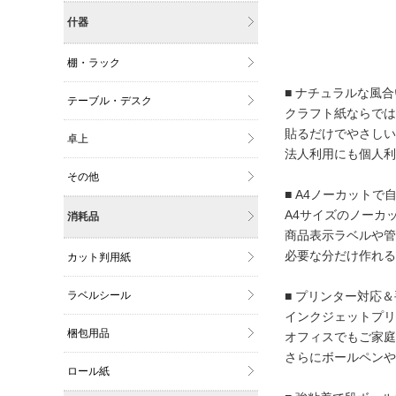
什器
棚・ラック
■ ナチュラルな風
テーブル・デスク
クラフト紙ならでは
貼るだけでやさしい
卓上
法人利用にも個人利
その他
■ A4ノーカットで
A4サイズのノーカ
消耗品
商品表示ラベルや管
必要な分だけ作れる
カット判用紙
ラベルシール
■ プリンター対応＆
インクジェットプリ
梱包用品
オフィスでもご家庭
さらにボールペンや
ロール紙