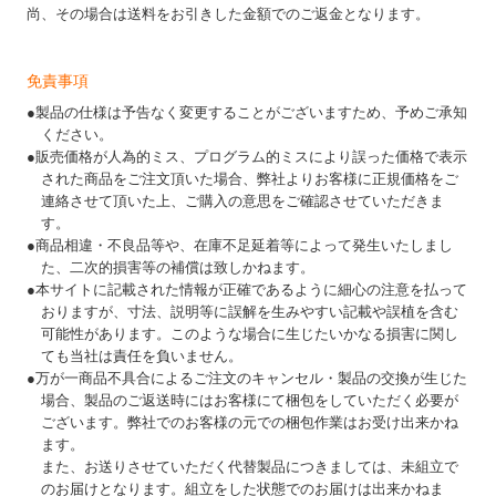
尚、その場合は送料をお引きした金額でのご返金となります。
免責事項
●製品の仕様は予告なく変更することがございますため、予めご承知
ください。
●販売価格が人為的ミス、プログラム的ミスにより誤った価格で表示
された商品をご注文頂いた場合、弊社よりお客様に正規価格をご
連絡させて頂いた上、ご購入の意思をご確認させていただきま
す。
●商品相違・不良品等や、在庫不足延着等によって発生いたしまし
た、二次的損害等の補償は致しかねます。
●本サイトに記載された情報が正確であるように細心の注意を払って
おりますが、寸法、説明等に誤解を生みやすい記載や誤植を含む
可能性があります。このような場合に生じたいかなる損害に関し
ても当社は責任を負いません。
●万が一商品不具合によるご注文のキャンセル・製品の交換が生じた
場合、製品のご返送時にはお客様にて梱包をしていただく必要が
ございます。弊社でのお客様の元での梱包作業はお受け出来かね
ます。
また、お送りさせていただく代替製品につきましては、未組立で
のお届けとなります。組立をした状態でのお届けは出来かねま