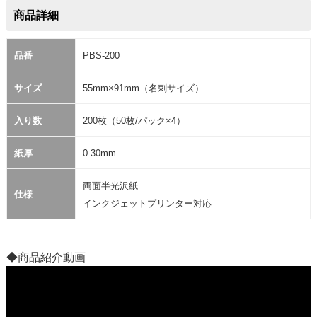
商品詳細
品番
PBS-200
サイズ
55mm×91mm（名刺サイズ）
入り数
200枚（50枚/パック×4）
紙厚
0.30mm
両面半光沢紙
仕様
インクジェットプリンター対応
◆商品紹介動画