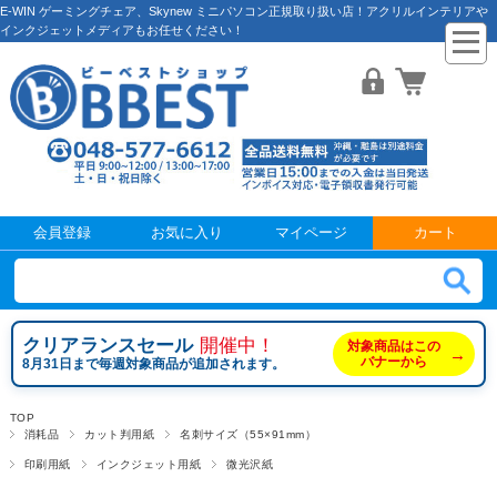
E-WIN ゲーミングチェア、Skynew ミニパソコン正規取り扱い店！アクリルインテリアや
インクジェットメディアもお任せください！
会員登録
お気に入り
マイページ
カート
クリアランスセール
開催中！
対象商品はこの
→
バナーから
8月31日まで毎週対象商品が追加されます。
TOP
消耗品
カット判用紙
名刺サイズ（55×91mm）
印刷用紙
インクジェット用紙
微光沢紙