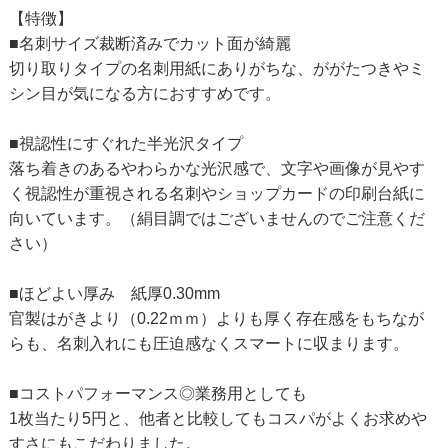
【特徴】
■名刺サイズ裁断済みでカット面が綺麗
切り取りタイプの名刺用紙にありがちな、ががたつきやミ
シン目が気になる方におすすめです。
■視認性にすぐれた半光沢タイプ
落ち着きのあるやわらかな光沢感で、文字や画像が見やす
く視認性が重視される名刺やショップカードの印刷台紙に
向いています。（絹目調ではございませんのでご注意くだ
さい）
■ほどよい厚み 紙厚0.30mm
官製はがきより（0.22ｍｍ）よりも厚く存在感をもちなが
らも、名刺入れにも圧迫感なくスマートに収まります。
■コストパフォーマンス◎業務用としても
1枚当たり5円と、他者と比較してもコスパがよくお求めや
すさにもこだわりました。