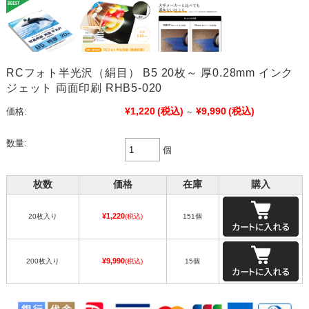
RCフォト半光沢（絹目） B5 20枚～ 厚0.28mm インク
ジェット 両面印刷 RHB5-020
¥1,220
(税込)
¥9,990
(税込)
価格:
～
数量:
個
枚数
価格
在庫
購入
¥1,220
20枚入り
(税込)
151個
¥9,990
200枚入り
(税込)
15個