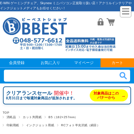
E-WIN ゲーミングチェア、Skynew ミニパソコン正規取り扱い店！アクリルインテリアや
インクジェットメディアもお任せください！
会員登録
お気に入り
マイページ
カート
クリアランスセール
開催中！
対象商品はこの
→
バナーから
8月31日まで毎週対象商品が追加されます。
TOP
消耗品
カット判用紙
B5（182×257mm）
印刷用紙
インクジェット用紙
RCフォト半光沢紙（絹目）