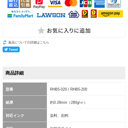
返品についての詳細はこちら
商品詳細
型番
RHB5-020 / RHB5-200
紙厚
約0.28mm（280g/㎡）
対応インク
染料、顔料