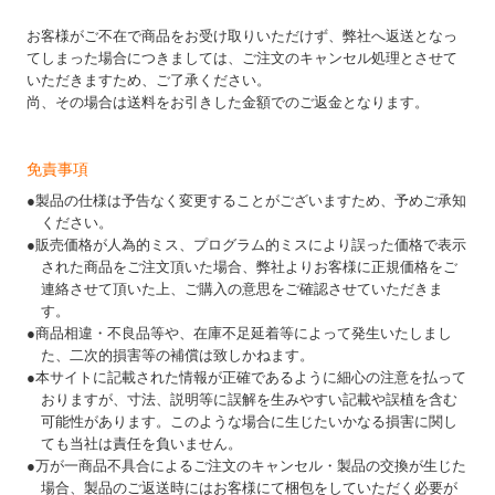
お客様がご不在で商品をお受け取りいただけず、弊社へ返送となっ
てしまった場合につきましては、ご注文のキャンセル処理とさせて
いただきますため、ご了承ください。
尚、その場合は送料をお引きした金額でのご返金となります。
免責事項
●製品の仕様は予告なく変更することがございますため、予めご承知
ください。
●販売価格が人為的ミス、プログラム的ミスにより誤った価格で表示
された商品をご注文頂いた場合、弊社よりお客様に正規価格をご
連絡させて頂いた上、ご購入の意思をご確認させていただきま
す。
●商品相違・不良品等や、在庫不足延着等によって発生いたしまし
た、二次的損害等の補償は致しかねます。
●本サイトに記載された情報が正確であるように細心の注意を払って
おりますが、寸法、説明等に誤解を生みやすい記載や誤植を含む
可能性があります。このような場合に生じたいかなる損害に関し
ても当社は責任を負いません。
●万が一商品不具合によるご注文のキャンセル・製品の交換が生じた
場合、製品のご返送時にはお客様にて梱包をしていただく必要が