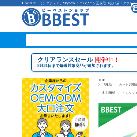
E-WIN ゲーミングチェア、Skynew ミニパソコン正規取り扱い店！ア
クリアランスセール
開催中！
8月31日まで毎週対象商品が追加されます。
TOP
消耗品
カット判用
印刷用紙
インクジ