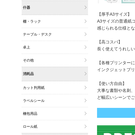
什器
【厚手A3サイズ】
A3サイズの普通紙
棚・ラック
感じられる仕様とな
テーブル・デスク
【高コスパ】
卓上
長く使えてうれしい
その他
【各種プリンターに
インクジェットプリ
消耗品
【使い方自由】
カット判用紙
大事な書類や名刺、
ど幅広いシーンでご
ラベルシール
梱包用品
ロール紙