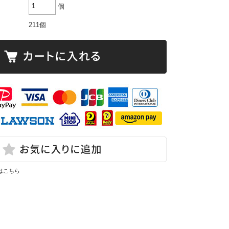
個
211個
はこちら