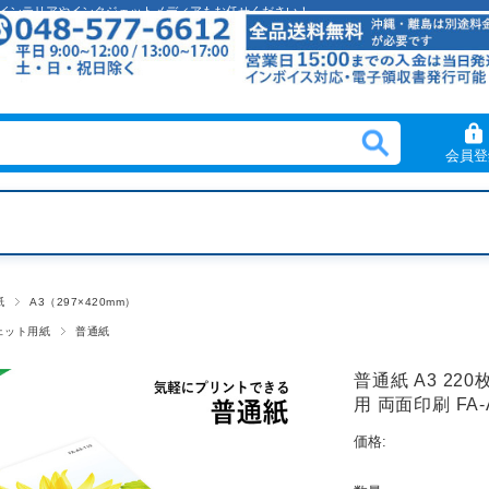
クリルインテリアやインクジェットメディアもお任せください！
会員登
紙
A3（297×420mm）
ェット用紙
普通紙
普通紙 A3 22
用 両面印刷 FA-A
価格: