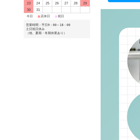
23
24
25
26
27
28
29
30
31
■
■
■
今日
店休日
祝日
営業時間：平日9：00～18：00
土日祝日休み
（他、夏期・冬期休業あり）