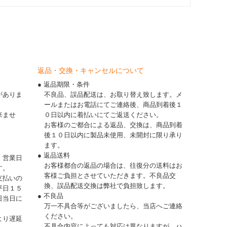
返品・交換・キャンセルについて
● 返品期限・条件
がありま
不良品、誤品配送は、お取り替え致します。メ
ールまたはお電話にてご連絡後、商品到着後１
来ませ
０日以内に着払いにてご返送ください。
お客様のご都合による返品、交換は、商品到着
後１０日以内に製品未使用、未開封に限り承り
ます。
● 返品送料
、営業日
お客様都合の返品の場合は、往復分の送料はお
す。
客様ご負担とさせていただきます。不良品交
支払いの
換、誤品配送交換は弊社で負担致します。
平日１５
● 不良品
日当日に
万一不具合等がございましたら、当店へご連絡
ください。
より遅延
不具合内容によっても対応は異なりますが、ハ