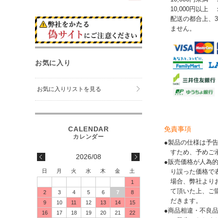
10,000円以上
配送の都合上、
ません。
お気に入り
お気に入りリストを見る
免責事項
●製品の仕様は予
すため、予めご
2026/08
●販売価格が人為
日
月
火
水
木
金
土
り誤った価格で
場合、弊社より
1
て頂いた上、ご
2
3
4
5
6
7
8
だきます。
9
10
11
12
13
14
15
●商品相違・不良
16
17
18
19
20
21
22