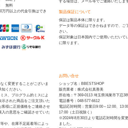
する場合は、メール等でご連絡いたしま
 ： 無料
30万円以上の代金引換はでき
製品保証について
保証は製品本体に限ります。
データ等の保証はできかねますので、ご
さい。
保証対象は日本国内でご使用いただいて
に限ります。
お問い合せ
告なく変更することがございま
ショップ名：BBESTSHOP
承知ください。
販売業者：株式会社真善美
的ミス、プログラム的ミスによ
所在地：〒369-0113 埼玉県鴻巣市下忍385
表示された商品をご注文頂いた
電話番号：048-577-6612
お客様に正規価格をご連絡させ
電話応対時間：営業日9:00～12:00、13:0
購入の意思をご確認させていた
17:00（土日祝除く）
※2024年8月30日より電話応対時間を変
品等や、在庫不足延着等によっ
ました。