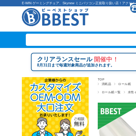
E-WIN ゲーミングチェア、Skynew ミニパソコン正規取り扱い店！ア
クリアランスセール
開催中！
8月31日まで毎週対象商品が追加されます。
TOP
消耗品
ロール紙
ロール紙一覧
水性