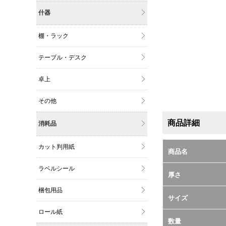
什器
棚・ラック
テーブル・デスク
卓上
その他
商品詳細
消耗品
カット判用紙
商品名
ラベルシール
厚さ
梱包用品
サイズ
ロール紙
数量