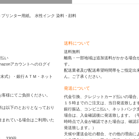
プリンター用紙。 水性インク 染料・顔料
送料について
送料無料
ド払い
離島・一部地域は追加送料がかかる場合
※Amazonアカウントへのログイ
す。
配送業者及び配送希望時間帯をご指定出
端末式）・銀行ＡＴＭ・ネット
ん。ご了承ください。
発送について
お客様にてご負担ください。
代金引換、クレジットカード払いの場合
１５時までのご注文は、当日発送致しま
料は以下のとおりとなっており
銀行振込、コンビニ払い、ネットバンク
場合は、入金確認後に発送致します。（
含まれている場合はご利用いた
時時点で入金が確認できた場合は、確認
発送致します。）
天候や運送会社の都合、その他の理由に
： 330円