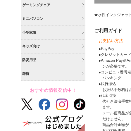
ゲーミングチェア
★水性インクジェット
ミニパソコン
ご利用ガイド
小型家電
お支払い方法
キッズ向け
●PayPay
●クレジットカー
防災用品
●Amazon Pay
ンが必要です。
●コンビニ（番号
雑貨
バンキング
●銀行振込
お振込手数料は
おすすめ情報発信中！
●代金引換
代引き決済手数
ます。
メール便商品が
だけません。
商品合計金額が
10,000円未満 