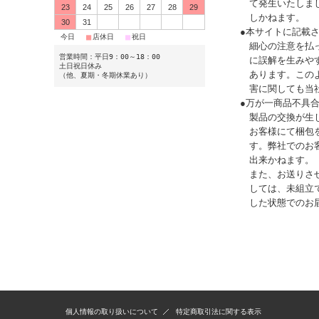
て発生いたしま
23
24
25
26
27
28
29
しかねます。
30
31
●本サイトに記載
■
■
■
今日
店休日
祝日
細心の注意を払
営業時間：平日9：00～18：00
に誤解を生みや
土日祝日休み
あります。この
（他、夏期・冬期休業あり）
害に関しても当
●万が一商品不具
製品の交換が生
お客様にて梱包
す。弊社でのお
出来かねます。
また、お送りさ
しては、未組立
した状態でのお
個人情報の取り扱いについて
特定商取引法に関する表示