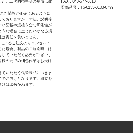
した、二次的損害等の補償は致
FAX：048-577-6613
登録番号：T6-0133-0103-0799
された情報が正確であるように
っておりますが、寸法、説明等
すい記載や誤植を含む可能性が
ような場合に生じたいかなる損
社は責任を負いません。
合によるご注文のキャンセル・
じた場合、製品のご返送時には
をしていただく必要がございま
客様の元での梱包作業はお受け
せていただく代替製品につきま
でのお届けとなります。組立を
届けは出来かねます。