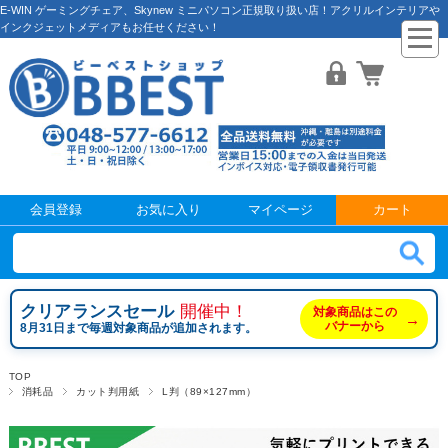
E-WIN ゲーミングチェア、Skynew ミニパソコン正規取り扱い店！アクリルインテリアや
インクジェットメディアもお任せください！
会員登録
お気に入り
マイページ
カート
クリアランスセール
開催中！
対象商品はこの
→
バナーから
8月31日まで毎週対象商品が追加されます。
TOP
消耗品
カット判用紙
L判（89×127mm）