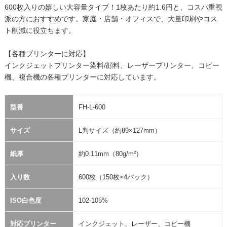
600枚入りの嬉しい大容量タイプ！1枚あたり約1.6円と、コスパ重視
派の方におすすめです。家庭・店舗・オフィスで、大量印刷やコス
ト削減に役立ちます。
【各種プリンターに対応】
インクジェットプリンター染料/顔料、レーザープリンター、コピー
機、複合機の各種プリンターに対応しています。
型番
FH-L-600
サイズ
L判サイズ（約89×127mm）
紙厚
約0.11mm（80g/m²）
入り数
600枚（150枚×4パック）
ISO白色度
102-105%
対応プリンター
インクジェット、レーザー、コピー機