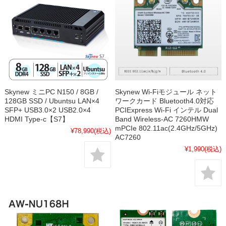
Skynew ミニPC N150 / 8GB /
Skynew Wi-Fiモジュール ネット
128GB SSD / Ubuntsu LAN×4
ワークカード Bluetooth4.0対応
SFP+ USB3.0×2 USB2.0×4
PCIExpress Wi-Fi インテル Dual
HDMI Type-c【S7】
Band Wireless-AC 7260HMW
mPCIe 802.11ac(2.4GHz/5GHz)
¥78,990
(税込)
AC7260
¥1,990
(税込)