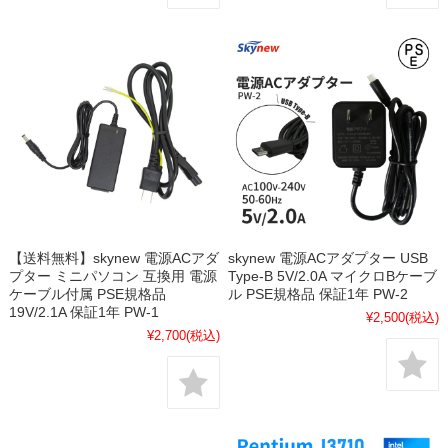
【送料無料】skynew 電源ACアダ
skynew 電源ACアダプター USB
プター ミニパソコン 互換用 電源
Type-B 5V/2.0A マイクロBケーブ
ケーブル付属 PSE規格品
ル PSE規格品 保証1年 PW-2
19V/2.1A 保証1年 PW-1
¥2,500
(税込)
¥2,700
(税込)