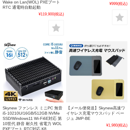
Wake on Lan(WOL) PXEブート
¥999
(税込)
RTC 通電時自動起動
¥119,900
(税込)
Skynew ファンレス ミニPC 無音
【メール便発送】Skynew高速ワ
i5-10210U/16GB/512GB NVMe
イヤレス充電マウスパッド ベー
SSD/Windows11 Wi-Fi6E対応 第
ジュ JMP-BE
10世代 静音 耐久性 省電力 WOL
¥1,980
(税込)
PXEブート RTC対応 K8