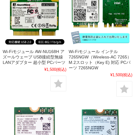
Wi-Fiモジュール AW-NU168H ア
Wi-Fiモジュール インテル
ズールウェーブ USB接続型無線
7265NGW（Wireless-AC 7265）
LANアダプター 超小型 PCパーツ
M.2スロット（Key E) 対応 PCパ
ーツ 7265NGW
¥1,500
(税込)
¥1,500
(税込)