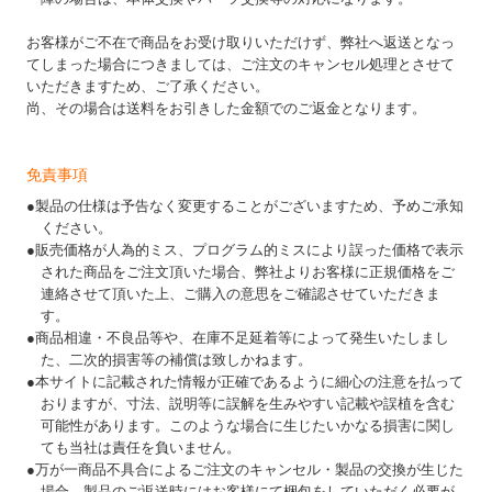
お客様がご不在で商品をお受け取りいただけず、弊社へ返送となっ
てしまった場合につきましては、ご注文のキャンセル処理とさせて
いただきますため、ご了承ください。
尚、その場合は送料をお引きした金額でのご返金となります。
免責事項
●製品の仕様は予告なく変更することがございますため、予めご承知
ください。
●販売価格が人為的ミス、プログラム的ミスにより誤った価格で表示
された商品をご注文頂いた場合、弊社よりお客様に正規価格をご
連絡させて頂いた上、ご購入の意思をご確認させていただきま
す。
●商品相違・不良品等や、在庫不足延着等によって発生いたしまし
た、二次的損害等の補償は致しかねます。
●本サイトに記載された情報が正確であるように細心の注意を払って
おりますが、寸法、説明等に誤解を生みやすい記載や誤植を含む
可能性があります。このような場合に生じたいかなる損害に関し
ても当社は責任を負いません。
●万が一商品不具合によるご注文のキャンセル・製品の交換が生じた
場合、製品のご返送時にはお客様にて梱包をしていただく必要が