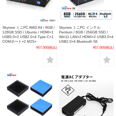
Skynew ミニPC AMD A4 / 8GB /
Skynew ミニPC インテル
128GB SSD / Ubuntu / HDMI×1
Pentium / 8GB / 256GB SSD /
USB3.0×2 USB2.0×4 Type-C×1
Win11 LAN×2 HDMI×2 USB3.0×4
COMポート×2 M2S+
USB2.0×4 Bluetooth S6
¥57,000
(税込)
¥57,000
(税込)