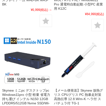
BK
Pro 通電時自動起動 小型PC 産業
用 K12C
¥6,999
(税込)
～
¥84,990
(税込)
Skynew ミニpc デスクトップpc
【メール便発送】Skynew 放熱グ
Windows11pro 小型 軽量 省電力
リス CPUグリス PC 熱暴走対策
持ち運び インテル N150 12GB
高熱伝導 12.8.W/m-K ヘラ付 ス
LPDDR5/512GB Nvme SSD/Wi-
パチュラ付 TG-1