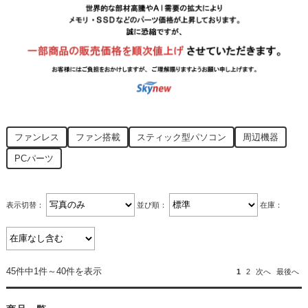
ファンレス
ファン搭載
スティック型パソコン
周辺機器
PCパーツ
表示切替：
並び順：
在庫：
45件中1件～40件を表示
1
2
次へ
最後へ