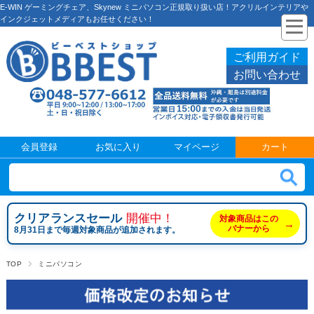
E-WIN ゲーミングチェア、Skynew ミニパソコン正規取り扱い店！アクリルインテリアや
インクジェットメディアもお任せください！
ご利用ガイド
お問い合わせ
会員登録
お気に入り
マイページ
カート
クリアランスセール
開催中！
対象商品はこの
→
バナーから
8月31日まで毎週対象商品が追加されます。
TOP
ミニパソコン