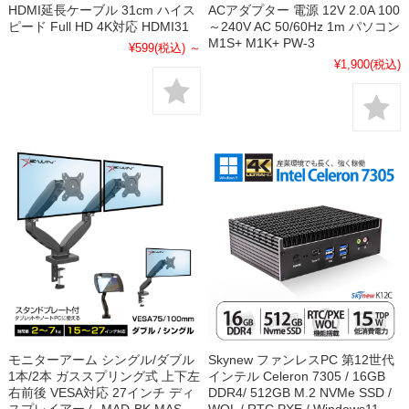
HDMI延長ケーブル 31cm ハイス
ACアダプター 電源 12V 2.0A 100
ピード Full HD 4K対応 HDMI31
～240V AC 50/60Hz 1m パソコン
M1S+ M1K+ PW-3
¥599
(税込)
～
¥1,900
(税込)
モニターアーム シングル/ダブル
Skynew ファンレスPC 第12世代
1本/2本 ガススプリング式 上下左
インテル Celeron 7305 / 16GB
右前後 VESA対応 27インチ ディ
DDR4/ 512GB M.2 NVMe SSD /
スプレイアーム MAD-BK MAS-
WOL / RTC PXE / Windows11