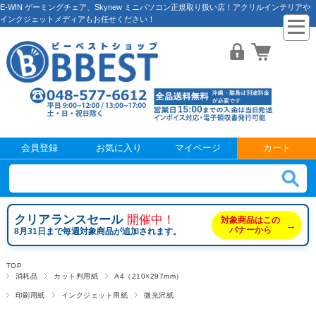
E-WIN ゲーミングチェア、Skynew ミニパソコン正規取り扱い店！アクリルインテリアや
インクジェットメディアもお任せください！
会員登録
お気に入り
マイページ
カート
クリアランスセール
開催中！
対象商品はこの
→
バナーから
8月31日まで毎週対象商品が追加されます。
TOP
消耗品
カット判用紙
A4（210×297mm）
印刷用紙
インクジェット用紙
微光沢紙