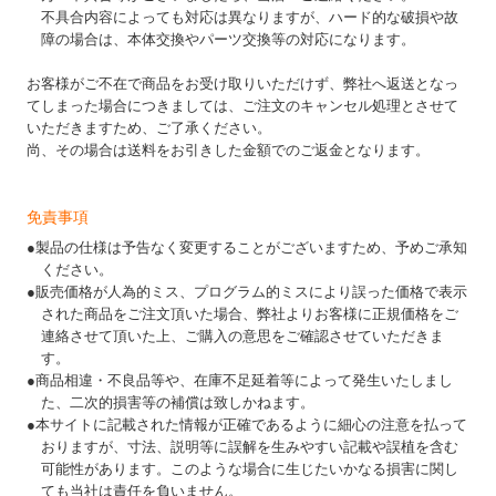
不具合内容によっても対応は異なりますが、ハード的な破損や故
障の場合は、本体交換やパーツ交換等の対応になります。
お客様がご不在で商品をお受け取りいただけず、弊社へ返送となっ
てしまった場合につきましては、ご注文のキャンセル処理とさせて
いただきますため、ご了承ください。
尚、その場合は送料をお引きした金額でのご返金となります。
免責事項
●製品の仕様は予告なく変更することがございますため、予めご承知
ください。
●販売価格が人為的ミス、プログラム的ミスにより誤った価格で表示
された商品をご注文頂いた場合、弊社よりお客様に正規価格をご
連絡させて頂いた上、ご購入の意思をご確認させていただきま
す。
●商品相違・不良品等や、在庫不足延着等によって発生いたしまし
た、二次的損害等の補償は致しかねます。
●本サイトに記載された情報が正確であるように細心の注意を払って
おりますが、寸法、説明等に誤解を生みやすい記載や誤植を含む
可能性があります。このような場合に生じたいかなる損害に関し
ても当社は責任を負いません。