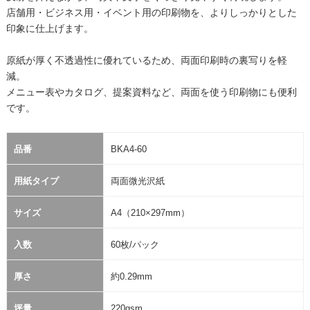
店舗用・ビジネス用・イベント用の印刷物を、よりしっかりとした
印象に仕上げます。
原紙が厚く不透過性に優れているため、両面印刷時の裏写りを軽
減。
メニュー表やカタログ、提案資料など、両面を使う印刷物にも便利
です。
品番
BKA4-60
用紙タイプ
両面微光沢紙
サイズ
A4（210×297mm）
入数
60枚/パック
厚さ
約0.29mm
坪量
220gsm