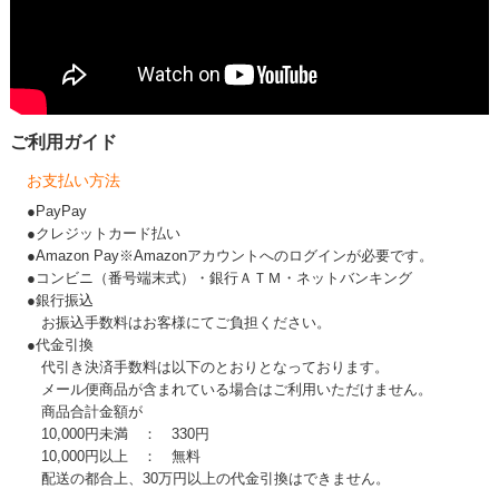
ご利用ガイド
お支払い方法
●PayPay
●クレジットカード払い
●Amazon Pay※Amazonアカウントへのログインが必要です。
●コンビニ（番号端末式）・銀行ＡＴＭ・ネットバンキング
●銀行振込
お振込手数料はお客様にてご負担ください。
●代金引換
代引き決済手数料は以下のとおりとなっております。
メール便商品が含まれている場合はご利用いただけません。
商品合計金額が
10,000円未満 ： 330円
10,000円以上 ： 無料
配送の都合上、30万円以上の代金引換はできません。