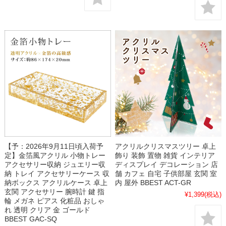
【予：2026年9月11日頃入荷予
アクリルクリスマスツリー 卓上
定】金箔風アクリル 小物トレー
飾り 装飾 置物 雑貨 インテリア
アクセサリー収納 ジュエリー収
ディスプレイ デコレーション 店
納 トレイ アクセサリーケース 収
舗 カフェ 自宅 子供部屋 玄関 室
納ボックス アクリルケース 卓上
内 屋外 BBEST ACT-GR
玄関 アクセサリー 腕時計 鍵 指
¥1,399
(税込)
輪 メガネ ピアス 化粧品 おしゃ
れ 透明 クリア 金 ゴールド
BBEST GAC-SQ