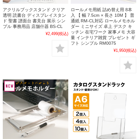
アクリルブックスタンド クリア
ロールメモ用紙 詰め替え用 8本
透明 読書台 ディスプレイスタン
入 【 幅 7.5cm × 長さ 10M 】 普
ド 聖書 譜面台 書見台 展示 シン
通紙 RM-CL対応 ロールメモホル
プル 事務用品 店舗什器 BS-CL
ダー ミニサイズ 卓上 デスク キ
ッチン 在宅ワーク 家事メモ 大容
¥2,499
(税込)
量 インテリア雑貨 プレゼント ギ
フト シンプル RM0075
¥1,950
(税込)