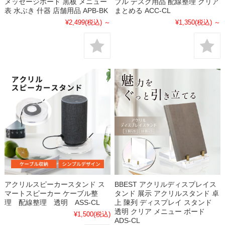
メッセージボード 黒板 メニュー
ブル デスク用品 配線整理 クリア
表 水ぶき 什器 店舗用品 APB-BK
まとめる ACC-CL
¥2,499
(税込)
～
¥1,350
(税込)
～
アクリルスピーカースタンド ス
BBEST アクリルディスプレイス
マートスピーカー ケーブル整
タンド 展示 アクリルスタンド 卓
理 配線整理 透明 ASS-CL
上 陳列 ディスプレイ スタンド
透明 クリア メニュー ボード
¥1,500
(税込)
ADS-CL