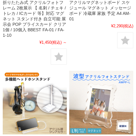
折りたたみ式 アクリルフォトフ
アクリルマグネットボード スケ
レーム 2枚展示 【 名刺 / チェキ /
ジュール マグネット メッセージ
トレカ / ICカード 等】対応 マグ
ボード 冷蔵庫 家族 予定 A4 AM-
ネット スタンド付き 自立可能 展
01
示会 POP プライスカード クリア
¥2,290
(税込)
1個 / 10個入 BBEST FA-01 / FA-
1-10
¥1,450
(税込)
～