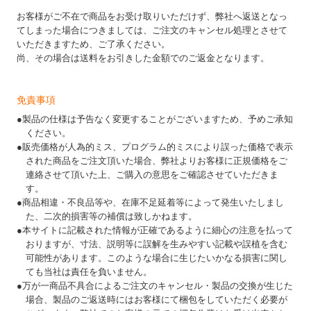
お客様がご不在で商品をお受け取りいただけず、弊社へ返送となっ
てしまった場合につきましては、ご注文のキャンセル処理とさせて
いただきますため、ご了承ください。
尚、その場合は送料をお引きした金額でのご返金となります。
免責事項
●製品の仕様は予告なく変更することがございますため、予めご承知
ください。
●販売価格が人為的ミス、プログラム的ミスにより誤った価格で表示
された商品をご注文頂いた場合、弊社よりお客様に正規価格をご
連絡させて頂いた上、ご購入の意思をご確認させていただきま
す。
●商品相違・不良品等や、在庫不足延着等によって発生いたしまし
た、二次的損害等の補償は致しかねます。
●本サイトに記載された情報が正確であるように細心の注意を払って
おりますが、寸法、説明等に誤解を生みやすい記載や誤植を含む
可能性があります。このような場合に生じたいかなる損害に関し
ても当社は責任を負いません。
●万が一商品不具合によるご注文のキャンセル・製品の交換が生じた
場合、製品のご返送時にはお客様にて梱包をしていただく必要が