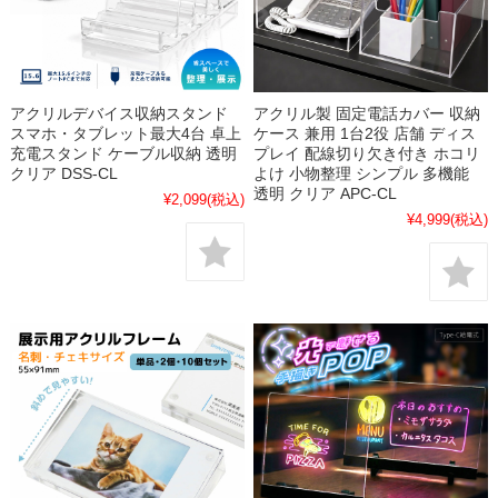
アクリルデバイス収納スタンド
アクリル製 固定電話カバー 収納
スマホ・タブレット最大4台 卓上
ケース 兼用 1台2役 店舗 ディス
充電スタンド ケーブル収納 透明
プレイ 配線切り欠き付き ホコリ
クリア DSS-CL
よけ 小物整理 シンプル 多機能
透明 クリア APC-CL
¥2,099
(税込)
¥4,999
(税込)