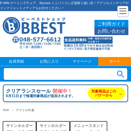
E-WIN ゲーミングチェア、Skynew ミニパソコン正規取り扱い店！アクリルインテリアや
インクジェットメディアもお任せください！
ご利用ガイド
お問い合わせ
会員登録
お気に入り
マイページ
カート
クリアランスセール
開催中！
対象商品はこの
→
バナーから
8月31日まで毎週対象商品が追加されます。
TOP
アクリル什器
サインホルダー
サインホルダー
メニュースタンド