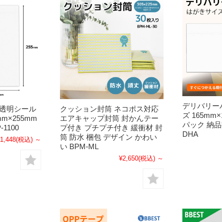
デリバリー
 透明シール
クッション封筒 ネコポス対応
ズ 165mm
mm×255mm
エアキャップ封筒 封かんテー
パック 納品
-1100
プ付き プチプチ付き 緩衝材 封
DHA
筒 防水 梱包 デザイン かわい
1,448
(税込)
～
い BPM-ML
¥2,650
(税込)
～