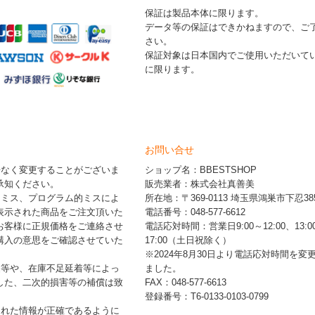
保証は製品本体に限ります。
データ等の保証はできかねますので、ご
さい。
保証対象は日本国内でご使用いただいて
に限ります。
お問い合せ
告なく変更することがございま
ショップ名：BBESTSHOP
承知ください。
販売業者：株式会社真善美
的ミス、プログラム的ミスによ
所在地：〒369-0113 埼玉県鴻巣市下忍385
表示された商品をご注文頂いた
電話番号：048-577-6612
お客様に正規価格をご連絡させ
電話応対時間：営業日9:00～12:00、13:0
購入の意思をご確認させていた
17:00（土日祝除く）
※2024年8月30日より電話応対時間を変
品等や、在庫不足延着等によっ
ました。
した、二次的損害等の補償は致
FAX：048-577-6613
登録番号：T6-0133-0103-0799
された情報が正確であるように