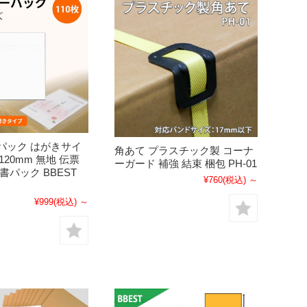
パック はがきサイ
角あて プラスチック製 コーナ
×120mm 無地 伝票
ーガード 補強 結束 梱包 PH-01
書パック BBEST
¥760
(税込)
～
¥999
(税込)
～