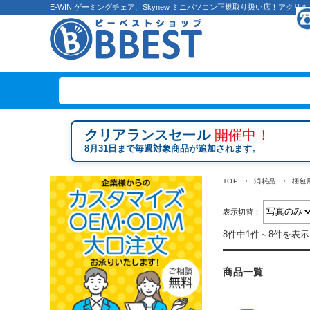
E-WIN ゲーミングチェア、Skynew ミニパソコン正規取り扱い店！ア
クリアランスセール
開催中！
8月31日まで毎週対象商品が追加されます。
TOP
消耗品
梱包
表示切替：
8件中1件～8件を表示
商品一覧