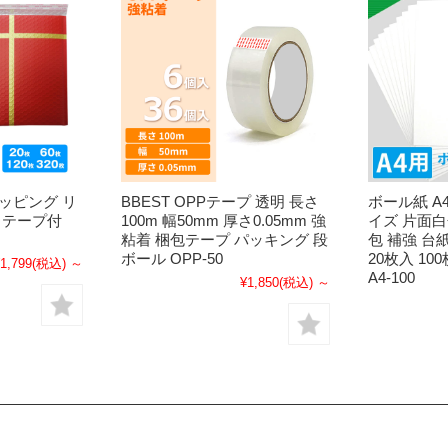
ッピング リ
BBEST OPPテープ 透明 長さ
ボール紙 A4
 テープ付
100m 幅50mm 厚さ0.05mm 強
イズ 片面白
粘着 梱包テープ パッキング 段
包 補強 台
ボール OPP-50
20枚入 100
1,799
(税込)
～
A4-100
¥1,850
(税込)
～