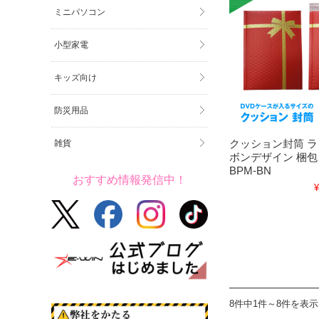
ミニパソコン
小型家電
キッズ向け
防災用品
クッション封筒 ラ
雑貨
ボンデザイン 梱包
BPM-BN
おすすめ情報発信中！
¥
8件中1件～8件を表示