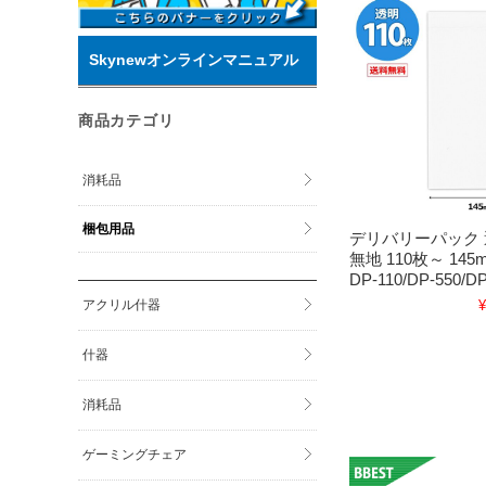
Skynewオンラインマニュアル
商品カテゴリ
消耗品
梱包用品
デリバリーパック
無地 110枚～ 145
DP-110/DP-550/DP
アクリル什器
¥
什器
消耗品
ゲーミングチェア