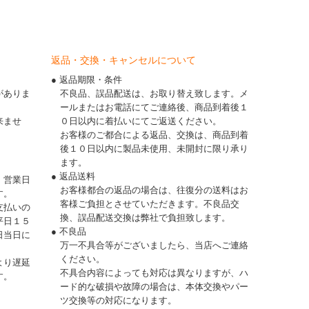
返品・交換・キャンセルについて
● 返品期限・条件
がありま
不良品、誤品配送は、お取り替え致します。メ
ールまたはお電話にてご連絡後、商品到着後１
来ませ
０日以内に着払いにてご返送ください。
お客様のご都合による返品、交換は、商品到着
後１０日以内に製品未使用、未開封に限り承り
ます。
● 返品送料
、営業日
お客様都合の返品の場合は、往復分の送料はお
す。
客様ご負担とさせていただきます。不良品交
支払いの
換、誤品配送交換は弊社で負担致します。
平日１５
● 不良品
日当日に
万一不具合等がございましたら、当店へご連絡
ください。
より遅延
不具合内容によっても対応は異なりますが、ハ
す。
ード的な破損や故障の場合は、本体交換やパー
ツ交換等の対応になります。