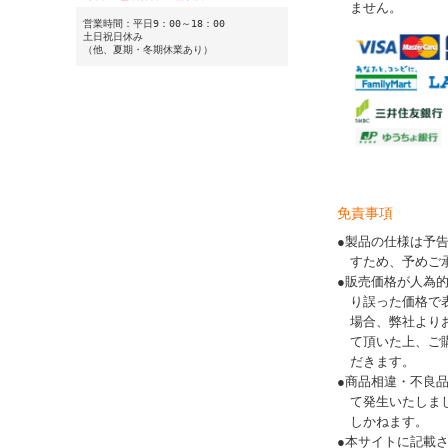
ません。
営業時間：平日9：00～18：00
土日祝日休み
（他、夏期・冬期休業あり）
免責事項
●製品の仕様は予
すため、予めご
●販売価格が人為
り誤った価格で
場合、弊社より
て頂いた上、ご
だきます。
●商品相違・不良
て発生いたしま
しかねます。
●本サイトに記載