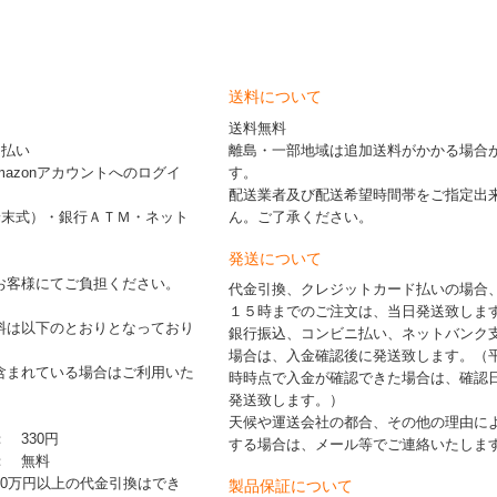
送料について
送料無料
ド払い
離島・一部地域は追加送料がかかる場合
※Amazonアカウントへのログイ
す。
配送業者及び配送希望時間帯をご指定出
端末式）・銀行ＡＴＭ・ネット
ん。ご了承ください。
発送について
お客様にてご負担ください。
代金引換、クレジットカード払いの場合
１５時までのご注文は、当日発送致しま
料は以下のとおりとなっており
銀行振込、コンビニ払い、ネットバンク
場合は、入金確認後に発送致します。（
含まれている場合はご利用いた
時時点で入金が確認できた場合は、確認
発送致します。）
天候や運送会社の都合、その他の理由に
： 330円
する場合は、メール等でご連絡いたしま
 ： 無料
30万円以上の代金引換はでき
製品保証について