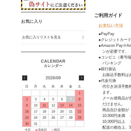
ご利用ガイド
お気に入り
お支払い方法
●PayPay
お気に入りリストを見る
●クレジットカー
●Amazon Pay
ンが必要です。
●コンビニ（番号
バンキング
●銀行振込
お振込手数料は
2026/08
●代金引換
代引き決済手数
日
月
火
水
木
金
土
ます。
1
メール便商品が
2
3
4
5
6
7
8
だけません。
9
10
11
12
13
14
15
商品合計金額が
16
17
18
19
20
21
22
10,000円未満 
23
24
25
26
27
28
29
10,000円以上
30
31
配送の都合上、
■
■
■
今日
店休日
祝日