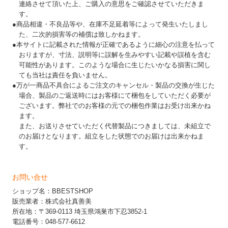
連絡させて頂いた上、ご購入の意思をご確認させていただきま
す。
●商品相違・不良品等や、在庫不足延着等によって発生いたしまし
た、二次的損害等の補償は致しかねます。
●本サイトに記載された情報が正確であるように細心の注意を払って
おりますが、寸法、説明等に誤解を生みやすい記載や誤植を含む
可能性があります。このような場合に生じたいかなる損害に関し
ても当社は責任を負いません。
●万が一商品不具合によるご注文のキャンセル・製品の交換が生じた
場合、製品のご返送時にはお客様にて梱包をしていただく必要が
ございます。弊社でのお客様の元での梱包作業はお受け出来かね
ます。
また、お送りさせていただく代替製品につきましては、未組立で
のお届けとなります。組立をした状態でのお届けは出来かねま
す。
お問い合せ
ショップ名：BBESTSHOP
販売業者：株式会社真善美
所在地：〒369-0113 埼玉県鴻巣市下忍3852-1
電話番号：048-577-6612