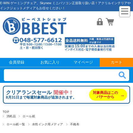
E-WIN ゲーミングチェア、Skynew ミニパソコン正規取り扱い店！アクリルインテリアや
インクジェットメディアもお任せください！
会員登録
お気に入り
マイページ
カート
クリアランスセール
開催中！
対象商品はこの
→
バナーから
8月31日まで毎週対象商品が追加されます。
TOP
消耗品
ロール紙
ロール紙一覧
水性インク用メディア
不織布