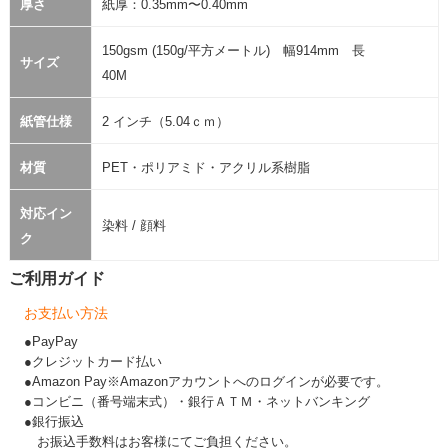
厚さ
紙厚：0.35mm〜0.40mm
150gsm (150g/平方メートル) 幅914mm 長
サイズ
40M
紙管仕様
2 インチ（5.04ｃｍ）
材質
PET・ポリアミド・アクリル系樹脂
対応イン
染料 / 顔料
ク
ご利用ガイド
お支払い方法
●PayPay
●クレジットカード払い
●Amazon Pay※Amazonアカウントへのログインが必要です。
●コンビニ（番号端末式）・銀行ＡＴＭ・ネットバンキング
●銀行振込
お振込手数料はお客様にてご負担ください。