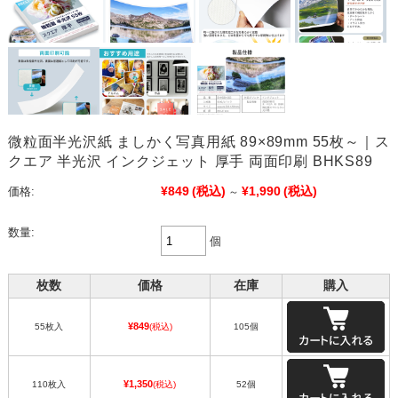
微粒面半光沢紙 ましかく写真用紙 89×89mm 55枚～｜ス
クエア 半光沢 インクジェット 厚手 両面印刷 BHKS89
¥849
(税込)
¥1,990
(税込)
価格:
～
数量:
個
枚数
価格
在庫
購入
¥849
55枚入
(税込)
105個
¥1,350
110枚入
(税込)
52個