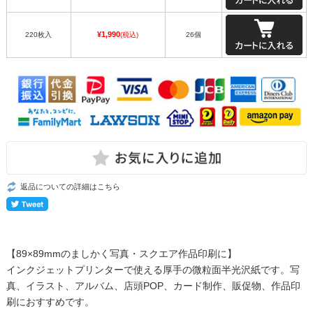
¥1,990
220枚入
(税込)
26個
返品についての詳細はこちら
【89×89mmのましかく写真・スクエア作品印刷に】
インクジェットプリンターで使える厚手の微粒面半光沢紙です。写
真、イラスト、アルバム、店頭POP、カード制作、販促物、作品印
刷におすすめです。