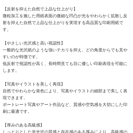
【反射を抑えた自然で上品な仕上がり】
微粒加工を施した用紙表面の微細な凹凸が光をやわらかく拡散し反
射を抑えた自然で上品な仕上がりを実現する高品質な印刷用紙で
す。
【やさしい光沢感と高い視認性】
一般的な光沢紙のような強いテカリを抑え、どの角度からでも見や
すいのが特徴です。
低反射で視認性が高く、長時間見ても目に優しい印刷表現を可能に
します。
【写真やイラストを美しく再現】
自然でやわらかな発色により、写真やイラストの細部まで美しく表
現できます。
ポートレート写真やアート作品など、質感や空気感を大切にした印
刷に最適です。
【厚みのある高級感】
しっとりとした半光沢の質感と存在感のある厚みにより、高級感の