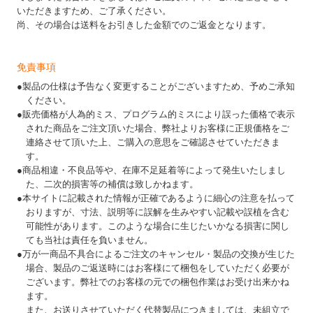
いただきますため、ご了承ください。
尚、その場合は送料をお引きした金額でのご返金となります。
免責事項
●製品の仕様は予告なく変更することがございますため、予めご承知
ください。
●販売価格が人為的ミス、プログラム的ミスにより誤った価格で表示
された商品をご注文頂いた場合、弊社よりお客様に正規価格をご
連絡させて頂いた上、ご購入の意思をご確認させていただきま
す。
●商品相違・不良品等や、在庫不足延着等によって発生いたしまし
た、二次的損害等の補償は致しかねます。
●本サイトに記載された情報が正確であるように細心の注意を払って
おりますが、寸法、説明等に誤解を生みやすい記載や誤植を含む
可能性があります。このような場合に生じたいかなる損害に関し
ても当社は責任を負いません。
●万が一商品不具合によるご注文のキャンセル・製品の交換が生じた
場合、製品のご返送時にはお客様にて梱包をしていただく必要が
ございます。弊社でのお客様の元での梱包作業はお受け出来かね
ます。
また、お送りさせていただく代替製品につきましては、未組立で