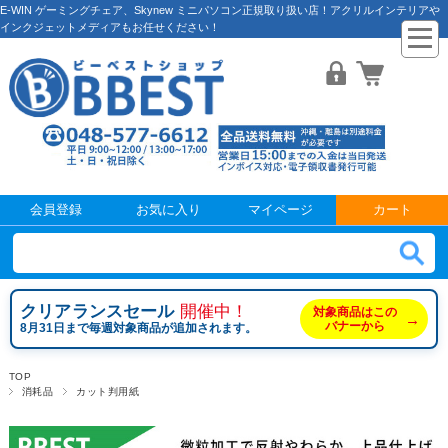
E-WIN ゲーミングチェア、Skynew ミニパソコン正規取り扱い店！アクリルインテリアや
インクジェットメディアもお任せください！
会員登録
お気に入り
マイページ
カート
クリアランスセール
開催中！
対象商品はこの
→
バナーから
8月31日まで毎週対象商品が追加されます。
TOP
消耗品
カット判用紙