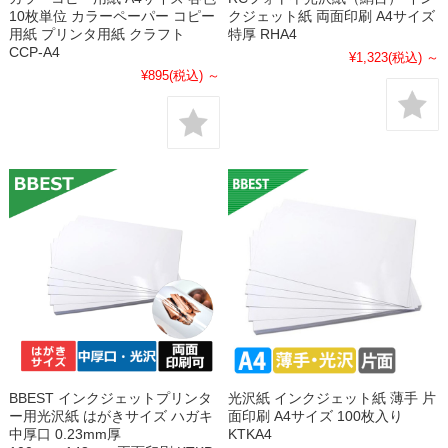
10枚単位 カラーペーパー コピー
クジェット紙 両面印刷 A4サイズ
用紙 プリンタ用紙 クラフト
特厚 RHA4
CCP-A4
¥1,323
(税込)
～
¥895
(税込)
～
BBEST インクジェットプリンタ
光沢紙 インクジェット紙 薄手 片
ー用光沢紙 はがきサイズ ハガキ
面印刷 A4サイズ 100枚入り
中厚口 0.23mm厚
KTKA4