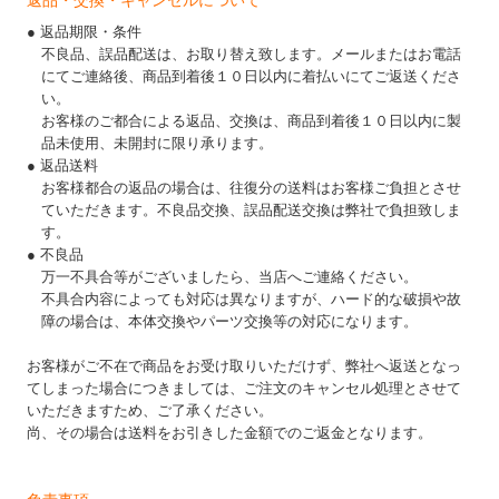
返品・交換・キャンセルについて
● 返品期限・条件
不良品、誤品配送は、お取り替え致します。メールまたはお電話
にてご連絡後、商品到着後１０日以内に着払いにてご返送くださ
い。
お客様のご都合による返品、交換は、商品到着後１０日以内に製
品未使用、未開封に限り承ります。
● 返品送料
お客様都合の返品の場合は、往復分の送料はお客様ご負担とさせ
ていただきます。不良品交換、誤品配送交換は弊社で負担致しま
す。
● 不良品
万一不具合等がございましたら、当店へご連絡ください。
不具合内容によっても対応は異なりますが、ハード的な破損や故
障の場合は、本体交換やパーツ交換等の対応になります。
お客様がご不在で商品をお受け取りいただけず、弊社へ返送となっ
てしまった場合につきましては、ご注文のキャンセル処理とさせて
いただきますため、ご了承ください。
尚、その場合は送料をお引きした金額でのご返金となります。