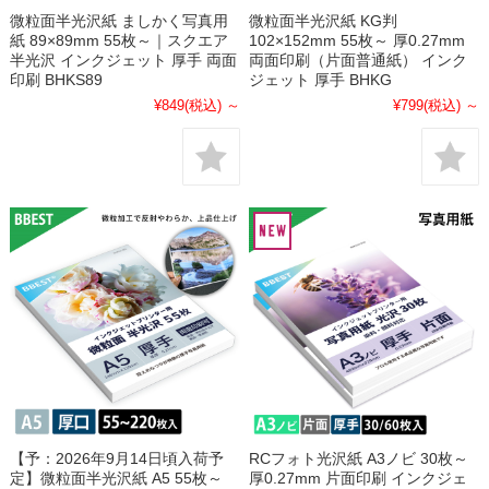
微粒面半光沢紙 ましかく写真用
微粒面半光沢紙 KG判
紙 89×89mm 55枚～｜スクエア
102×152mm 55枚～ 厚0.27mm
半光沢 インクジェット 厚手 両面
両面印刷（片面普通紙） インク
印刷 BHKS89
ジェット 厚手 BHKG
¥849
(税込)
～
¥799
(税込)
～
【予：2026年9月14日頃入荷予
RCフォト光沢紙 A3ノビ 30枚～
定】微粒面半光沢紙 A5 55枚～
厚0.27mm 片面印刷 インクジェ