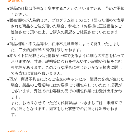
免責事項
●製品の仕様は予告なく変更することがございますため、予めご承知
ください。
●販売価格が人為的ミス、プログラム的ミスにより誤った価格で表示
された商品をご注文頂いた場合、弊社よりお客様に正規価格をご
連絡させて頂いた上、ご購入の意思をご確認させていただきま
す。
●商品相違・不良品等や、在庫不足延着等によって発生いたしまし
た、二次的損害等の補償は致しかねます。
●本サイトに記載された情報が正確であるように細心の注意を払って
おりますが、寸法、説明等に誤解を生みやすい記載や誤植を含む
可能性があります。このような場合に生じたいかなる損害に関し
ても当社は責任を負いません。
●万が一商品不具合によるご注文のキャンセル・製品の交換が生じた
場合、製品のご返送時にはお客様にて梱包をしていただく必要が
ございます。弊社でのお客様の元での梱包作業はお受け出来かね
ます。
また、お送りさせていただく代替製品につきましては、未組立で
のお届けとなります。組立をした状態でのお届けは出来かねま
す。