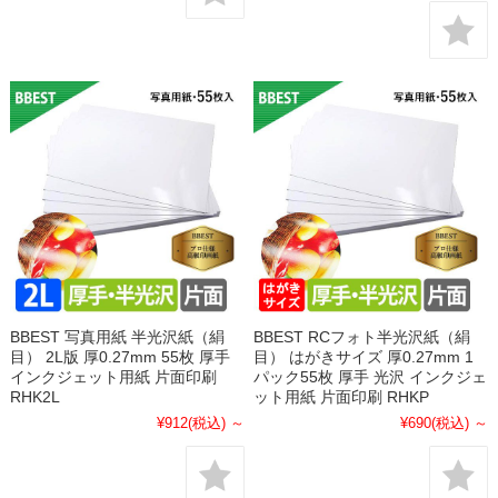
BBEST 写真用紙 半光沢紙（絹
BBEST RCフォト半光沢紙（絹
目） 2L版 厚0.27mm 55枚 厚手
目） はがきサイズ 厚0.27mm 1
インクジェット用紙 片面印刷
パック55枚 厚手 光沢 インクジェ
RHK2L
ット用紙 片面印刷 RHKP
¥912
(税込)
～
¥690
(税込)
～