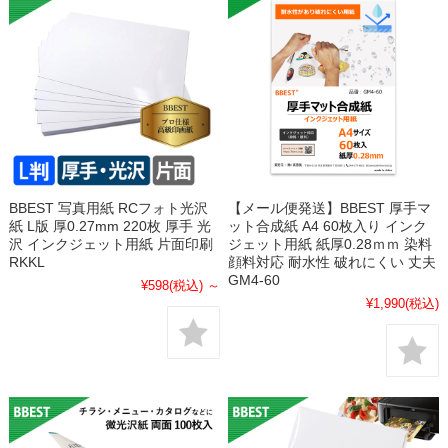
BBEST 写真用紙 RCフォト光沢
【メール便発送】BBEST 厚手マ
紙 L版 厚0.27mm 220枚 厚手 光
ット合成紙 A4 60枚入り インク
沢 インクジェット用紙 片面印刷
ジェット用紙 紙厚0.28ｍｍ 染料
RKKL
顔料対応 耐水性 破れにくい 丈夫
GM4-60
¥598
(税込)
～
¥1,990
(税込)