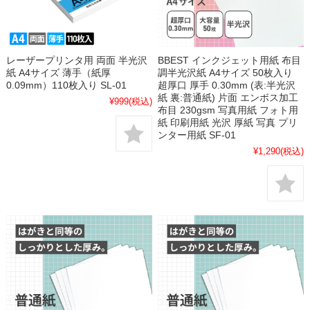
レーザープリンタ用 両面 半光沢
BBEST インクジェット用紙 布目
紙 A4サイズ 薄手（紙厚
調半光沢紙 A4サイズ 50枚入り
0.09mm）110枚入り SL-01
超厚口 厚手 0.30mm (表:半光沢
紙 裏:普通紙) 片面 エンボス加工
¥999
(税込)
布目 230gsm 写真用紙 フォト用
紙 印刷用紙 光沢 厚紙 写真 プリ
ンター用紙 SF-01
¥1,290
(税込)