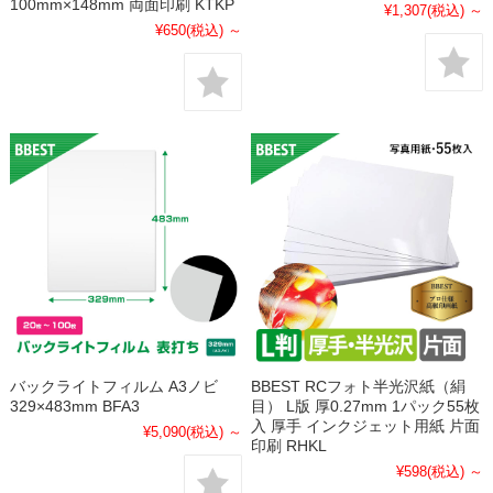
100mm×148mm 両面印刷 KTKP
¥1,307
(税込)
～
¥650
(税込)
～
バックライトフィルム A3ノビ
BBEST RCフォト半光沢紙（絹
329×483mm BFA3
目） L版 厚0.27mm 1パック55枚
入 厚手 インクジェット用紙 片面
¥5,090
(税込)
～
印刷 RHKL
¥598
(税込)
～