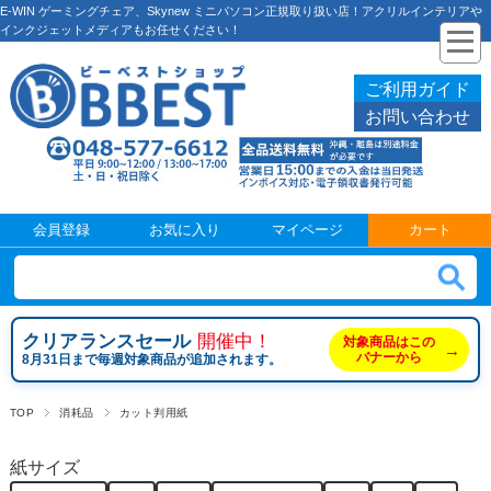
E-WIN ゲーミングチェア、Skynew ミニパソコン正規取り扱い店！アクリルインテリアや
インクジェットメディアもお任せください！
ご利用ガイド
お問い合わせ
会員登録
お気に入り
マイページ
カート
クリアランスセール
開催中！
対象商品はこの
→
バナーから
8月31日まで毎週対象商品が追加されます。
TOP
消耗品
カット判用紙
紙サイズ