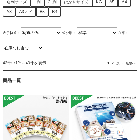
名刺サイズ
L判
2L判
はがきサイズ
KG
A5
A4
A3
A3ノビ
B5
B4
表示切替：
並び順：
在庫：
43件中1件～40件を表示
1
2
次へ
最後へ
商品一覧