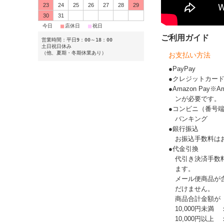
23
24
25
26
27
28
29
30
31
■
■
■
今日
店休日
祝日
ご利用ガイド
営業時間：平日9：00～18：00
土日祝日休み
（他、夏期・冬期休業あり）
お支払い方法
●PayPay
●クレジットカー
●Amazon Pay
ンが必要です。
●コンビニ（番号
バンキング
●銀行振込
お振込手数料は
●代金引換
代引き決済手数
ます。
メール便商品が
だけません。
商品合計金額が
10,000円未満 
10,000円以上