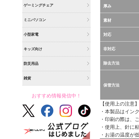
ゲーミングチェア
厚み
ミニパソコン
素材
小型家電
対応
非対応
キッズ向け
除去方法
防災用品
雑貨
保管方法
おすすめ情報発信中！
【使用上の注意
・本製品はイン
・印刷の際は、
・使用上、針に
・お湯の温度が