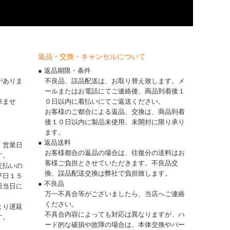
返品・交換・キャンセルについて
● 返品期限・条件
がありま
不良品、誤品配送は、お取り替え致します。メ
ールまたはお電話にてご連絡後、商品到着後１
来ませ
０日以内に着払いにてご返送ください。
お客様のご都合による返品、交換は、商品到着
後１０日以内に製品未使用、未開封に限り承り
ます。
● 返品送料
、営業日
お客様都合の返品の場合は、往復分の送料はお
す。
客様ご負担とさせていただきます。不良品交
支払いの
換、誤品配送交換は弊社で負担致します。
平日１５
● 不良品
日当日に
万一不具合等がございましたら、当店へご連絡
ください。
より遅延
不具合内容によっても対応は異なりますが、ハ
す。
ード的な破損や故障の場合は、本体交換やパー