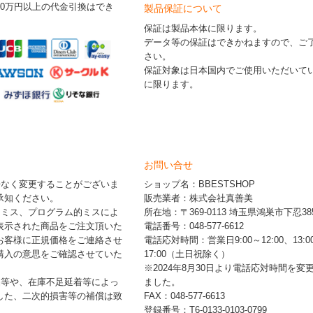
30万円以上の代金引換はでき
製品保証について
保証は製品本体に限ります。
データ等の保証はできかねますので、ご
さい。
保証対象は日本国内でご使用いただいて
に限ります。
お問い合せ
告なく変更することがございま
ショップ名：BBESTSHOP
承知ください。
販売業者：株式会社真善美
的ミス、プログラム的ミスによ
所在地：〒369-0113 埼玉県鴻巣市下忍385
表示された商品をご注文頂いた
電話番号：048-577-6612
お客様に正規価格をご連絡させ
電話応対時間：営業日9:00～12:00、13:0
購入の意思をご確認させていた
17:00（土日祝除く）
※2024年8月30日より電話応対時間を変
品等や、在庫不足延着等によっ
ました。
した、二次的損害等の補償は致
FAX：048-577-6613
登録番号：T6-0133-0103-0799