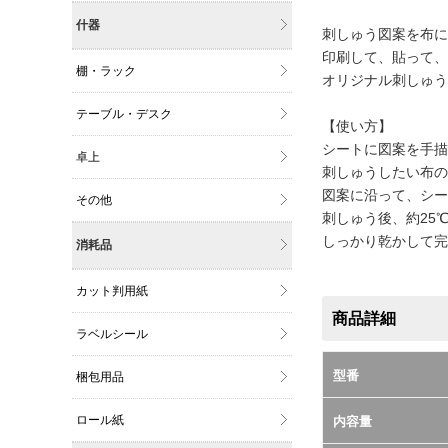
什器
刺しゅう図案を布に
印刷して、貼って、
棚・ラック
オリジナル刺しゅう
テーブル・デスク
【使い方】
シートに図案を手描
卓上
刺しゅうしたい布の
図案に沿って、シー
その他
刺しゅう後、約25
しっかり乾かして完
消耗品
カット判用紙
商品詳細
ラベルシール
型番
梱包用品
ロール紙
内容量