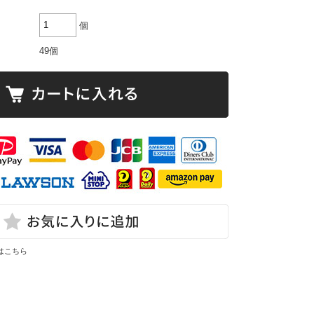
個
49個
はこちら