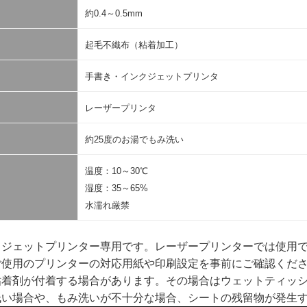
約0.4～0.5mm
起毛不織布（粘着加工）
手書き・インクジェットプリンタ
レーザープリンタ
約25度のお湯でもみ洗い
温度：10～30℃
湿度：35～65%
水濡れ厳禁
】
クジェットプリンター専用です。レーザープリンターでは使用
ご使用のプリンターの対応用紙や印刷設定を事前にご確認くだ
粘着剤が付着する場合があります。その場合はウェットティッ
低い場合や、もみ洗いが不十分な場合、シートの残留物が発生