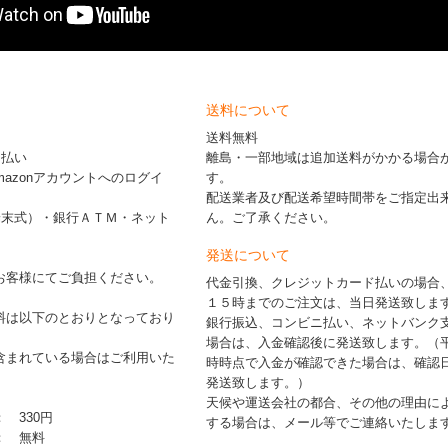
送料について
送料無料
ド払い
離島・一部地域は追加送料がかかる場合
※Amazonアカウントへのログイ
す。
配送業者及び配送希望時間帯をご指定出
端末式）・銀行ＡＴＭ・ネット
ん。ご了承ください。
発送について
お客様にてご負担ください。
代金引換、クレジットカード払いの場合
１５時までのご注文は、当日発送致しま
料は以下のとおりとなっており
銀行振込、コンビニ払い、ネットバンク
場合は、入金確認後に発送致します。（
含まれている場合はご利用いた
時時点で入金が確認できた場合は、確認
発送致します。）
天候や運送会社の都合、その他の理由に
： 330円
する場合は、メール等でご連絡いたしま
 ： 無料