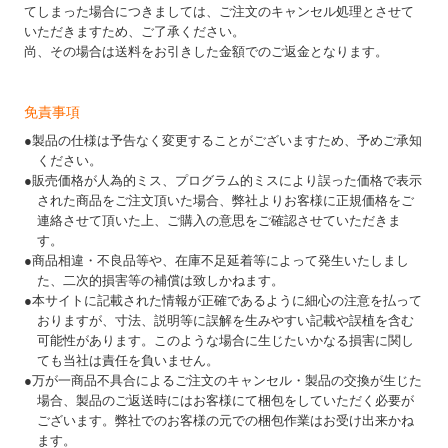
てしまった場合につきましては、ご注文のキャンセル処理とさせて
いただきますため、ご了承ください。
尚、その場合は送料をお引きした金額でのご返金となります。
免責事項
●製品の仕様は予告なく変更することがございますため、予めご承知
ください。
●販売価格が人為的ミス、プログラム的ミスにより誤った価格で表示
された商品をご注文頂いた場合、弊社よりお客様に正規価格をご
連絡させて頂いた上、ご購入の意思をご確認させていただきま
す。
●商品相違・不良品等や、在庫不足延着等によって発生いたしまし
た、二次的損害等の補償は致しかねます。
●本サイトに記載された情報が正確であるように細心の注意を払って
おりますが、寸法、説明等に誤解を生みやすい記載や誤植を含む
可能性があります。このような場合に生じたいかなる損害に関し
ても当社は責任を負いません。
●万が一商品不具合によるご注文のキャンセル・製品の交換が生じた
場合、製品のご返送時にはお客様にて梱包をしていただく必要が
ございます。弊社でのお客様の元での梱包作業はお受け出来かね
ます。