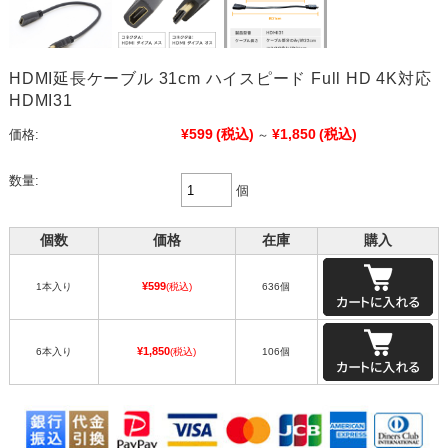
HDMI延長ケーブル 31cm ハイスピード Full HD 4K対応
HDMI31
¥599
(税込)
¥1,850
(税込)
価格:
～
数量:
個
個数
価格
在庫
購入
¥599
1本入り
(税込)
636個
¥1,850
6本入り
(税込)
106個