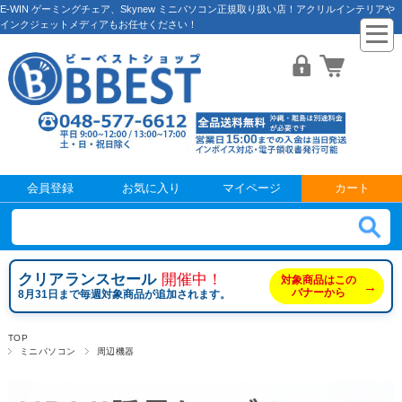
E-WIN ゲーミングチェア、Skynew ミニパソコン正規取り扱い店！アクリルインテリアや
インクジェットメディアもお任せください！
会員登録
お気に入り
マイページ
カート
クリアランスセール
開催中！
対象商品はこの
→
バナーから
8月31日まで毎週対象商品が追加されます。
TOP
ミニパソコン
周辺機器