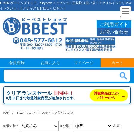
E-WIN ゲーミングチェア、Skynew ミニパソコン正規取り扱い店！アクリルインテリアや
インクジェットメディアもお任せください！
ご利用ガイド
お問い合わせ
会員登録
お気に入り
マイページ
カート
クリアランスセール
開催中！
対象商品はこの
→
バナーから
8月31日まで毎週対象商品が追加されます。
TOP
ミニパソコン
スティック型パソコン
表示切替：
並び順：
在庫：