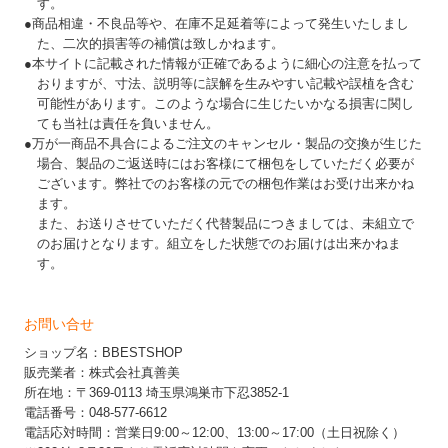
す。
●商品相違・不良品等や、在庫不足延着等によって発生いたしまし
た、二次的損害等の補償は致しかねます。
●本サイトに記載された情報が正確であるように細心の注意を払って
おりますが、寸法、説明等に誤解を生みやすい記載や誤植を含む
可能性があります。このような場合に生じたいかなる損害に関し
ても当社は責任を負いません。
●万が一商品不具合によるご注文のキャンセル・製品の交換が生じた
場合、製品のご返送時にはお客様にて梱包をしていただく必要が
ございます。弊社でのお客様の元での梱包作業はお受け出来かね
ます。
また、お送りさせていただく代替製品につきましては、未組立で
のお届けとなります。組立をした状態でのお届けは出来かねま
す。
お問い合せ
ショップ名：BBESTSHOP
販売業者：株式会社真善美
所在地：〒369-0113 埼玉県鴻巣市下忍3852-1
電話番号：048-577-6612
電話応対時間：営業日9:00～12:00、13:00～17:00（土日祝除く）