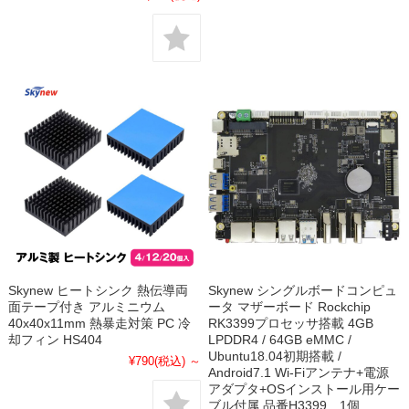
Skynew ヒートシンク 熱伝導両
Skynew シングルボードコンピュ
面テープ付き アルミニウム
ータ マザーボード Rockchip
40x40x11mm 熱暴走対策 PC 冷
RK3399プロセッサ搭載 4GB
却フィン HS404
LPDDR4 / 64GB eMMC /
Ubuntu18.04初期搭載 /
¥790
(税込)
～
Android7.1 Wi-Fiアンテナ+電源
アダプタ+OSインストール用ケー
ブル付属 品番H3399 1個