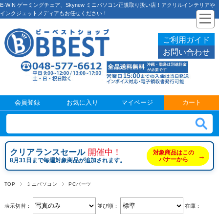
E-WIN ゲーミングチェア、Skynew ミニパソコン正規取り扱い店！アクリルインテリアや
インクジェットメディアもお任せください！
ご利用ガイド
お問い合わせ
会員登録
お気に入り
マイページ
カート
クリアランスセール
開催中！
対象商品はこの
→
バナーから
8月31日まで毎週対象商品が追加されます。
TOP
ミニパソコン
PCパーツ
表示切替：
並び順：
在庫：