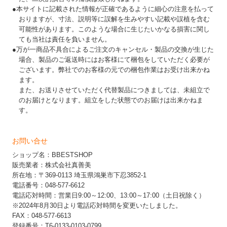
●本サイトに記載された情報が正確であるように細心の注意を払って
おりますが、寸法、説明等に誤解を生みやすい記載や誤植を含む
可能性があります。このような場合に生じたいかなる損害に関し
ても当社は責任を負いません。
●万が一商品不具合によるご注文のキャンセル・製品の交換が生じた
場合、製品のご返送時にはお客様にて梱包をしていただく必要が
ございます。弊社でのお客様の元での梱包作業はお受け出来かね
ます。
また、お送りさせていただく代替製品につきましては、未組立で
のお届けとなります。組立をした状態でのお届けは出来かねま
す。
お問い合せ
ショップ名：BBESTSHOP
販売業者：株式会社真善美
所在地：〒369-0113 埼玉県鴻巣市下忍3852-1
電話番号：048-577-6612
電話応対時間：営業日9:00～12:00、13:00～17:00（土日祝除く）
※2024年8月30日より電話応対時間を変更いたしました。
FAX：048-577-6613
登録番号：T6-0133-0103-0799