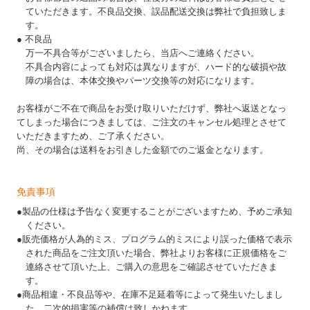
ていただきます。不良品交換、誤品配送交換は弊社で負担致しま
す。
● 不良品
万一不具合等がございましたら、当店へご連絡ください。
不具合内容によっても対応は異なりますが、ハード的な破損や故
障の場合は、本体交換やパーツ交換等の対応になります。
お客様がご不在で商品をお受け取りいただけず、弊社へ返送となっ
てしまった場合につきましては、ご注文のキャンセル処理とさせて
いただきますため、ご了承ください。
尚、その場合は送料をお引きした金額でのご返金となります。
免責事項
●製品の仕様は予告なく変更することがございますため、予めご承知
ください。
●販売価格が人為的ミス、プログラム的ミスにより誤った価格で表示
された商品をご注文頂いた場合、弊社よりお客様に正規価格をご
連絡させて頂いた上、ご購入の意思をご確認させていただきま
す。
●商品相違・不良品等や、在庫不足延着等によって発生いたしまし
た、二次的損害等の補償は致しかねます。