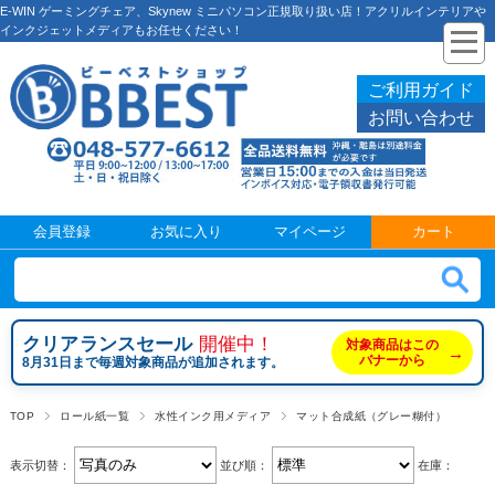
E-WIN ゲーミングチェア、Skynew ミニパソコン正規取り扱い店！アクリルインテリアや
インクジェットメディアもお任せください！
ご利用ガイド
お問い合わせ
会員登録
お気に入り
マイページ
カート
クリアランスセール
開催中！
対象商品はこの
→
バナーから
8月31日まで毎週対象商品が追加されます。
TOP
ロール紙一覧
水性インク用メディア
マット合成紙（グレー糊付）
表示切替：
並び順：
在庫：