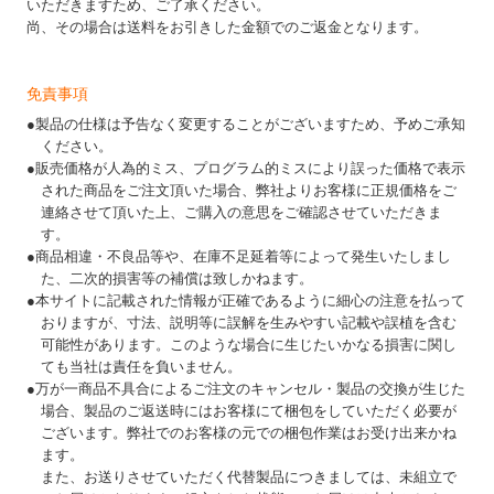
いただきますため、ご了承ください。
尚、その場合は送料をお引きした金額でのご返金となります。
免責事項
●製品の仕様は予告なく変更することがございますため、予めご承知
ください。
●販売価格が人為的ミス、プログラム的ミスにより誤った価格で表示
された商品をご注文頂いた場合、弊社よりお客様に正規価格をご
連絡させて頂いた上、ご購入の意思をご確認させていただきま
す。
●商品相違・不良品等や、在庫不足延着等によって発生いたしまし
た、二次的損害等の補償は致しかねます。
●本サイトに記載された情報が正確であるように細心の注意を払って
おりますが、寸法、説明等に誤解を生みやすい記載や誤植を含む
可能性があります。このような場合に生じたいかなる損害に関し
ても当社は責任を負いません。
●万が一商品不具合によるご注文のキャンセル・製品の交換が生じた
場合、製品のご返送時にはお客様にて梱包をしていただく必要が
ございます。弊社でのお客様の元での梱包作業はお受け出来かね
ます。
また、お送りさせていただく代替製品につきましては、未組立で