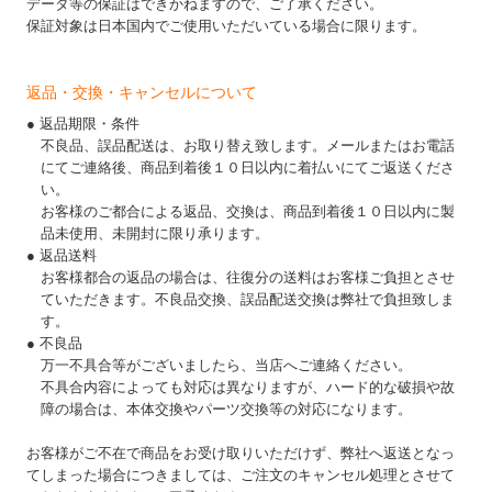
データ等の保証はできかねますので、ご了承ください。
保証対象は日本国内でご使用いただいている場合に限ります。
返品・交換・キャンセルについて
● 返品期限・条件
不良品、誤品配送は、お取り替え致します。メールまたはお電話
にてご連絡後、商品到着後１０日以内に着払いにてご返送くださ
い。
お客様のご都合による返品、交換は、商品到着後１０日以内に製
品未使用、未開封に限り承ります。
● 返品送料
お客様都合の返品の場合は、往復分の送料はお客様ご負担とさせ
ていただきます。不良品交換、誤品配送交換は弊社で負担致しま
す。
● 不良品
万一不具合等がございましたら、当店へご連絡ください。
不具合内容によっても対応は異なりますが、ハード的な破損や故
障の場合は、本体交換やパーツ交換等の対応になります。
お客様がご不在で商品をお受け取りいただけず、弊社へ返送となっ
てしまった場合につきましては、ご注文のキャンセル処理とさせて