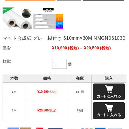
マット合成紙 グレー糊付き 610mm×30M NMGN061030
¥10,990
(税込)
¥20,500
(税込)
価格:
～
数量:
個
本数
価格
在庫
購入
¥10,990
1本
(税込)
157個
¥20,500
2本
(税込)
78個