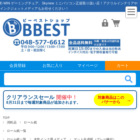
E-WIN ゲーミングチェア、Skynew ミニパソコン正規取り扱い店！アクリルインテリアや
インクジェットメディアもお任せください！
会員登録
お気に入り
マイページ
カート
クリアランスセール
開催中！
対象商品はこの
→
バナーから
8月31日まで毎週対象商品が追加されます。
TOP
消耗品
ロール紙
ロール紙一覧
ロール紙一覧
水性インク用メディア
マット合成紙（グレー糊付）