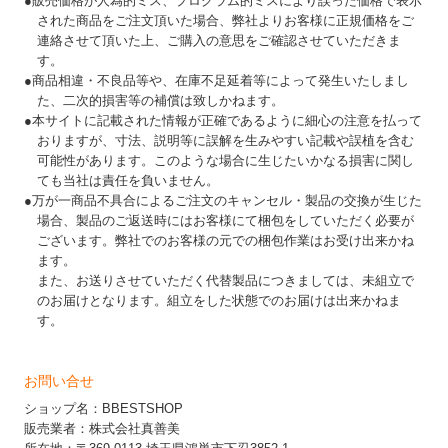
●販売価格が人為的ミス、プログラム的ミスにより誤った価格で表示
された商品をご注文頂いた場合、弊社よりお客様に正規価格をご
連絡させて頂いた上、ご購入の意思をご確認させていただきま
す。
●商品相違・不良品等や、在庫不足延着等によって発生いたしまし
た、二次的損害等の補償は致しかねます。
●本サイトに記載された情報が正確であるように細心の注意を払って
おりますが、寸法、説明等に誤解を生みやすい記載や誤植を含む
可能性があります。このような場合に生じたいかなる損害に関し
ても当社は責任を負いません。
●万が一商品不具合によるご注文のキャンセル・製品の交換が生じた
場合、製品のご返送時にはお客様にて梱包をしていただく必要が
ございます。弊社でのお客様の元での梱包作業はお受け出来かね
ます。
また、お送りさせていただく代替製品につきましては、未組立で
のお届けとなります。組立をした状態でのお届けは出来かねま
す。
お問い合せ
ショップ名：BBESTSHOP
販売業者：株式会社真善美