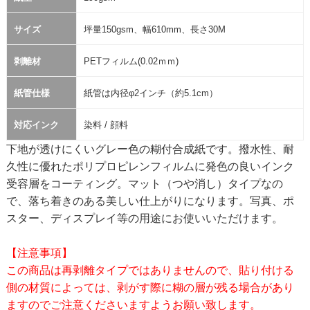
サイズ
坪量150gsm、幅610mm、長さ30M
剥離材
PETフィルム(0.02ｍｍ)
紙管仕様
紙管は内径φ2インチ（約5.1cm）
対応インク
染料 / 顔料
下地が透けにくいグレー色の糊付合成紙です。撥水性、耐
久性に優れたポリプロピレンフィルムに発色の良いインク
受容層をコーティング。マット（つや消し）タイプなの
で、落ち着きのある美しい仕上がりになります。写真、ポ
スター、ディスプレイ等の用途にお使いいただけます。
【注意事項】
この商品は再剥離タイプではありませんので、貼り付ける
側の材質によっては、剥がす際に糊の層が残る場合があり
ますのでご注意くださいますようお願い致します。