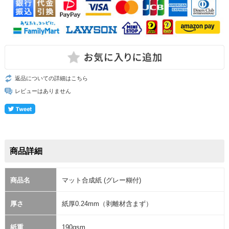
返品についての詳細はこちら
レビューはありません
商品詳細
商品名
マット合成紙 (グレー糊付)
厚さ
紙厚0.24mm（剥離材含まず）
紙重
190gsm