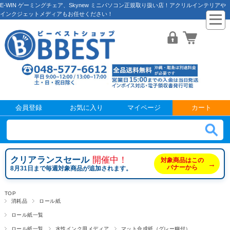
E-WIN ゲーミングチェア、Skynew ミニパソコン正規取り扱い店！アクリルインテリアや
インクジェットメディアもお任せください！
会員登録
お気に入り
マイページ
カート
クリアランスセール
開催中！
対象商品はこの
→
バナーから
8月31日まで毎週対象商品が追加されます。
TOP
消耗品
ロール紙
ロール紙一覧
ロール紙一覧
水性インク用メディア
マット合成紙（グレー糊付）