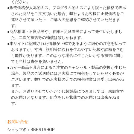
ください。
●販売価格が人為的ミス、プログラム的ミスにより誤った価格で表示
された商品をご注文頂いた場合、弊社よりお客様に正規価格をご
連絡させて頂いた上、ご購入の意思をご確認させていただきま
す。
●商品相違・不良品等や、在庫不足延着等によって発生いたしまし
た、二次的損害等の補償は致しかねます。
●本サイトに記載された情報が正確であるように細心の注意を払って
おりますが、寸法、説明等に誤解を生みやすい記載や誤植を含む
可能性があります。このような場合に生じたいかなる損害に関し
ても当社は責任を負いません。
●万が一商品不具合によるご注文のキャンセル・製品の交換が生じた
場合、製品のご返送時にはお客様にて梱包をしていただく必要が
ございます。弊社でのお客様の元での梱包作業はお受け出来かね
ます。
また、お送りさせていただく代替製品につきましては、未組立で
のお届けとなります。組立をした状態でのお届けは出来かねま
す。
お問い合せ
ショップ名：BBESTSHOP