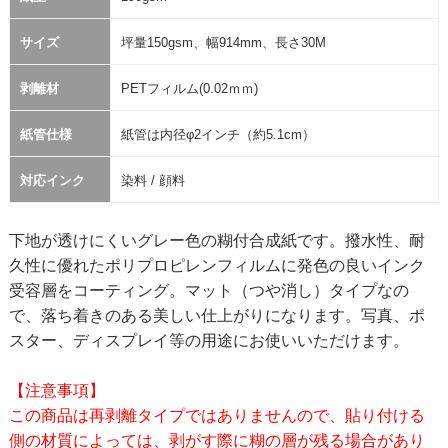
サイズ
坪量150gsm、幅914mm、長さ30M
剥離材
PETフィルム(0.02ｍｍ)
紙管仕様
紙管は内径φ2インチ（約5.1cm）
対応インク
染料 / 顔料
下地が透けにくいグレー色の糊付合成紙です。撥水性、耐
久性に優れたポリプロピレンフィルムに発色の良いインク
受容層をコーティング。マット（つや消し）タイプなの
で、落ち着きのある美しい仕上がりになります。写真、ポ
スター、ディスプレイ等の用途にお使いいただけます。
【注意事項】
この商品は再剥離タイプではありませんので、貼り付ける
側の材質によっては、剥がす際に糊の層が残る場合があり