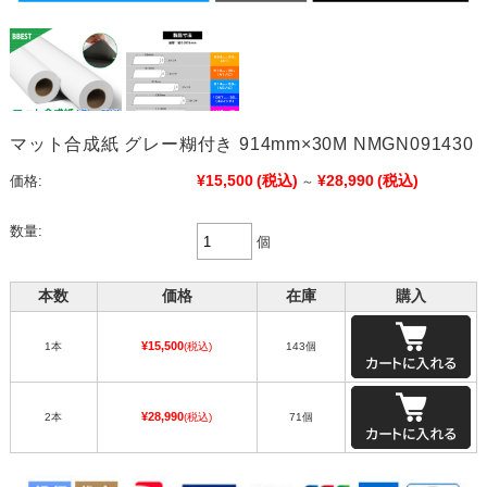
マット合成紙 グレー糊付き 914mm×30M NMGN091430
¥15,500
(税込)
¥28,990
(税込)
価格:
～
数量:
個
本数
価格
在庫
購入
¥15,500
1本
(税込)
143個
¥28,990
2本
(税込)
71個