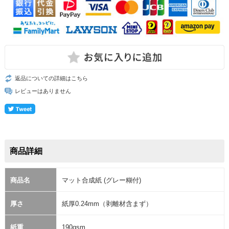
返品についての詳細はこちら
レビューはありません
商品詳細
商品名
マット合成紙 (グレー糊付)
厚さ
紙厚0.24mm（剥離材含まず）
紙重
190gsm