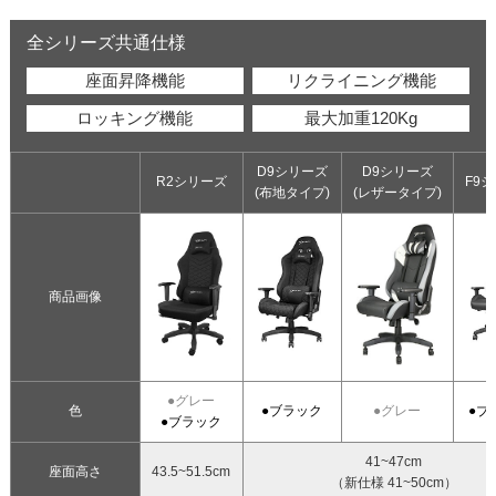
全シリーズ共通仕様
座面昇降機能
リクライニング機能
ロッキング機能
最大加重120Kg
D9シリーズ
D9シリーズ
R2シリーズ
F9
(布地タイプ)
(レザータイプ)
商品画像
●グレー
色
●ブラック
●グレー
●ブ
●ブラック
41~47cm
座面高さ
43.5~51.5cm
（新仕様 41~50cm）