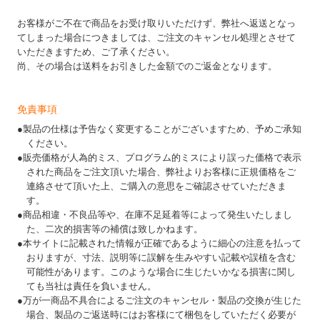
お客様がご不在で商品をお受け取りいただけず、弊社へ返送となっ
てしまった場合につきましては、ご注文のキャンセル処理とさせて
いただきますため、ご了承ください。
尚、その場合は送料をお引きした金額でのご返金となります。
免責事項
●製品の仕様は予告なく変更することがございますため、予めご承知
ください。
●販売価格が人為的ミス、プログラム的ミスにより誤った価格で表示
された商品をご注文頂いた場合、弊社よりお客様に正規価格をご
連絡させて頂いた上、ご購入の意思をご確認させていただきま
す。
●商品相違・不良品等や、在庫不足延着等によって発生いたしまし
た、二次的損害等の補償は致しかねます。
●本サイトに記載された情報が正確であるように細心の注意を払って
おりますが、寸法、説明等に誤解を生みやすい記載や誤植を含む
可能性があります。このような場合に生じたいかなる損害に関し
ても当社は責任を負いません。
●万が一商品不具合によるご注文のキャンセル・製品の交換が生じた
場合、製品のご返送時にはお客様にて梱包をしていただく必要が