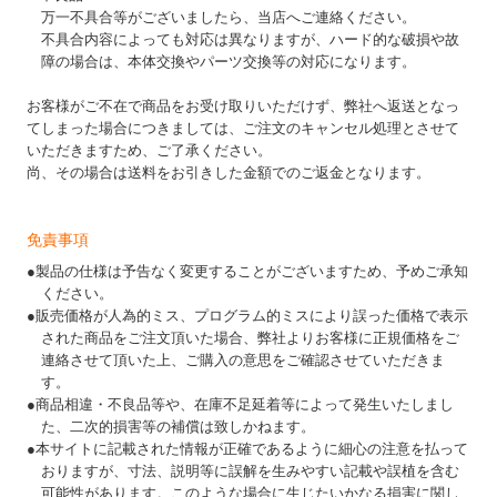
万一不具合等がございましたら、当店へご連絡ください。
不具合内容によっても対応は異なりますが、ハード的な破損や故
障の場合は、本体交換やパーツ交換等の対応になります。
お客様がご不在で商品をお受け取りいただけず、弊社へ返送となっ
てしまった場合につきましては、ご注文のキャンセル処理とさせて
いただきますため、ご了承ください。
尚、その場合は送料をお引きした金額でのご返金となります。
免責事項
●製品の仕様は予告なく変更することがございますため、予めご承知
ください。
●販売価格が人為的ミス、プログラム的ミスにより誤った価格で表示
された商品をご注文頂いた場合、弊社よりお客様に正規価格をご
連絡させて頂いた上、ご購入の意思をご確認させていただきま
す。
●商品相違・不良品等や、在庫不足延着等によって発生いたしまし
た、二次的損害等の補償は致しかねます。
●本サイトに記載された情報が正確であるように細心の注意を払って
おりますが、寸法、説明等に誤解を生みやすい記載や誤植を含む
可能性があります。このような場合に生じたいかなる損害に関し