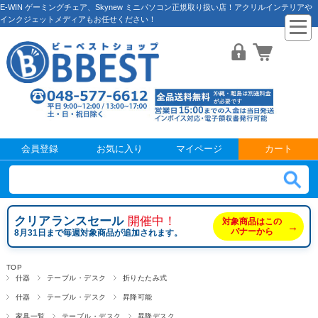
E-WIN ゲーミングチェア、Skynew ミニパソコン正規取り扱い店！アクリルインテリアや
インクジェットメディアもお任せください！
会員登録
お気に入り
マイページ
カート
クリアランスセール
開催中！
対象商品はこの
→
バナーから
8月31日まで毎週対象商品が追加されます。
TOP
什器
テーブル・デスク
折りたたみ式
什器
テーブル・デスク
昇降可能
家具一覧
テーブル・デスク
昇降デスク