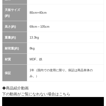
天板サイズ
80cm×40cm
(約)
高さ(約)
69cm～105cm
重量(約)
13.3kg
耐荷重(約)
8kg
材質
MDF、鉄
1年（国内での使用に限り。保証は商品単体の
保証
み。）
◆商品紹介動画
下の動画がご覧になれない場合は
こちら