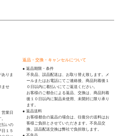
返品・交換・キャンセルについて
● 返品期限・条件
がありま
不良品、誤品配送は、お取り替え致します。メ
ールまたはお電話にてご連絡後、商品到着後１
来ませ
０日以内に着払いにてご返送ください。
お客様のご都合による返品、交換は、商品到着
後１０日以内に製品未使用、未開封に限り承り
ます。
● 返品送料
、営業日
お客様都合の返品の場合は、往復分の送料はお
す。
客様ご負担とさせていただきます。不良品交
支払いの
換、誤品配送交換は弊社で負担致します。
平日１５
● 不良品