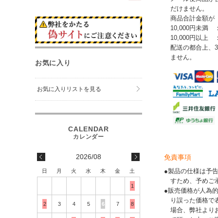
だけません。
商品合計金額が
10,000円未満 
10,000円以上
配送の都合上、
ません。
お気に入り
お気に入りリストを見る
2026/08
免責事項
●製品の仕様は予
日
月
火
水
木
金
土
すため、予めご
1
●販売価格が人為
り誤った価格で
2
3
4
5
6
7
8
場合、弊社より