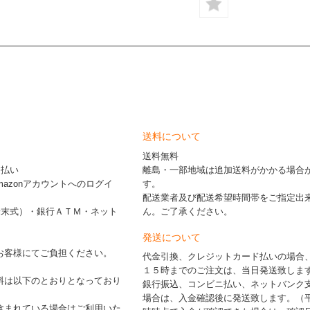
送料について
送料無料
ド払い
離島・一部地域は追加送料がかかる場合
※Amazonアカウントへのログイ
す。
配送業者及び配送希望時間帯をご指定出
端末式）・銀行ＡＴＭ・ネット
ん。ご了承ください。
発送について
お客様にてご負担ください。
代金引換、クレジットカード払いの場合
１５時までのご注文は、当日発送致しま
料は以下のとおりとなっており
銀行振込、コンビニ払い、ネットバンク
場合は、入金確認後に発送致します。（
含まれている場合はご利用いた