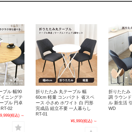
ブル 幅90
折りたたみ 丸テーブル 幅
折りたたみ
ダイニングテ
60cm 軽量 コンパクト 省スペ
調 ラウン
ーブル 円卓
ース 小さめ ホワイト 白 円形
ル 新生活 引
T-02
完成品 組立不要 一人暮らし
WD
RT-01
9,999
(税込)
～
¥6,990
(税込)
～