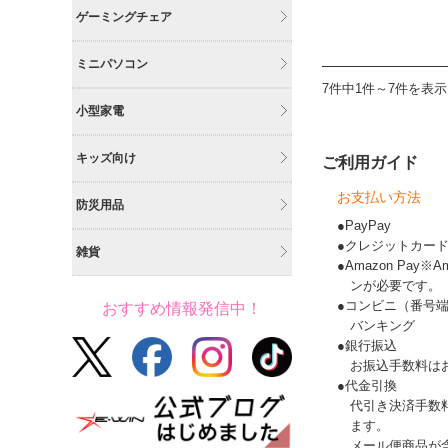
ゲーミングチェア
ミニパソコン
7件中1件～7件を表示
小型家電
キッズ向け
ご利用ガイド
お支払い方法
防災用品
●PayPay
●クレジットカー
雑貨
●Amazon Pay
ンが必要です。
●コンビニ（番号
おすすめ情報発信中！
バンキング
●銀行振込
お振込手数料は
●代金引換
代引き決済手数
ます。
メール便商品が