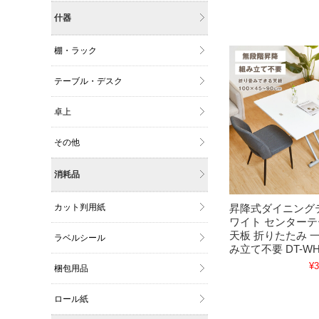
什器
棚・ラック
テーブル・デスク
卓上
その他
消耗品
カット判用紙
昇降式ダイニング
ワイト センターテ
天板 折りたたみ 
ラベルシール
み立て不要 DT-W
¥3
梱包用品
ロール紙