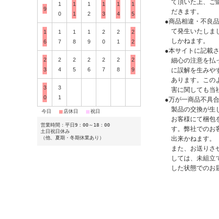
て頂いた上、ご
1
1
1
1
1
1
9
だきます。
0
1
2
3
4
5
●商品相違・不良
て発生いたしま
1
1
1
1
2
2
2
しかねます。
6
7
8
9
0
1
2
●本サイトに記載
細心の注意を払
2
2
2
2
2
2
2
に誤解を生みや
3
4
5
6
7
8
9
あります。この
3
3
害に関しても当
0
1
●万が一商品不具
製品の交換が生
■
■
■
今日
店休日
祝日
お客様にて梱包
営業時間：平日9：00～18：00
す。弊社でのお
土日祝日休み
出来かねます。
（他、夏期・冬期休業あり）
また、お送りさ
しては、未組立
した状態でのお