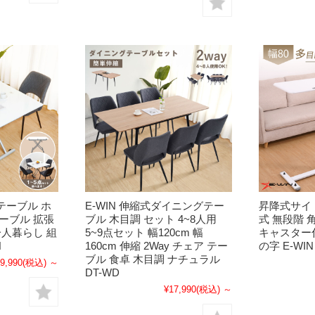
テーブル ホ
E-WIN 伸縮式ダイニングテー
昇降式サイ
ーブル 拡張
ブル 木目調 セット 4~8人用
式 無段階 
一人暮らし 組
5~9点セット 幅120cm 幅
キャスター付
H
160cm 伸縮 2Way チェア テー
の字 E-WIN
ブル 食卓 木目調 ナチュラル
9,990
(税込)
～
DT-WD
¥17,990
(税込)
～