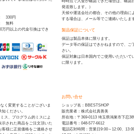
時時点で入金が確認できた場合は、確認
発送致します。）
天候や運送会社の都合、その他の理由に
： 330円
する場合は、メール等でご連絡いたしま
 ： 無料
30万円以上の代金引換はでき
製品保証について
保証は製品本体に限ります。
データ等の保証はできかねますので、ご
さい。
保証対象は日本国内でご使用いただいて
に限ります。
お問い合せ
告なく変更することがございま
ショップ名：BBESTSHOP
承知ください。
販売業者：株式会社真善美
的ミス、プログラム的ミスによ
所在地：〒369-0113 埼玉県鴻巣市下忍385
表示された商品をご注文頂いた
電話番号：048-577-6612
お客様に正規価格をご連絡させ
電話応対時間：営業日9:00～12:00、13:0