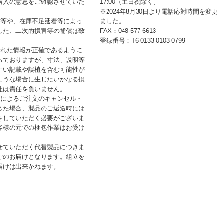
購入の意思をご確認させていた
17:00（土日祝除く）
※2024年8月30日より電話応対時間を変
品等や、在庫不足延着等によっ
ました。
した、二次的損害等の補償は致
FAX：048-577-6613
登録番号：T6-0133-0103-0799
された情報が正確であるように
っておりますが、寸法、説明等
すい記載や誤植を含む可能性が
ような場合に生じたいかなる損
社は責任を負いません。
合によるご注文のキャンセル・
じた場合、製品のご返送時には
をしていただく必要がございま
客様の元での梱包作業はお受け
せていただく代替製品につきま
でのお届けとなります。組立を
届けは出来かねます。