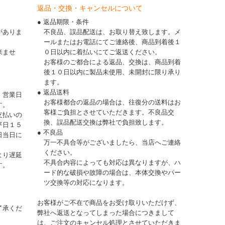
返品・交換・キャンセルについて
● 返品期限・条件
がありま
不良品、誤品配送は、お取り替え致します。メ
ールまたはお電話にてご連絡後、商品到着後１
来ませ
０日以内に着払いにてご返送ください。
お客様のご都合による返品、交換は、商品到着
後１０日以内に製品未使用、未開封に限り承り
ます。
● 返品送料
、営業日
お客様都合の返品の場合は、往復分の送料はお
す。
客様ご負担とさせていただきます。不良品交
支払いの
換、誤品配送交換は弊社で負担致します。
平日１５
● 不良品
日当日に
万一不具合等がございましたら、当店へご連絡
ください。
より遅延
不具合内容によっても対応は異なりますが、ハ
す。
ード的な破損や故障の場合は、本体交換やパー
ツ交換等の対応になります。
お客様がご不在で商品をお受け取りいただけず、
了承くだ
弊社へ返送となってしまった場合につきまして
は、ご注文のキャンセル処理とさせていただきま