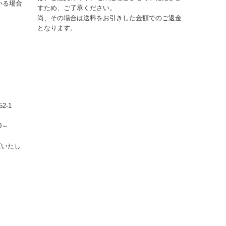
いる場合
すため、ご了承ください。
尚、その場合は送料をお引きした金額でのご返金
となります。
2-1
0～
更いたし