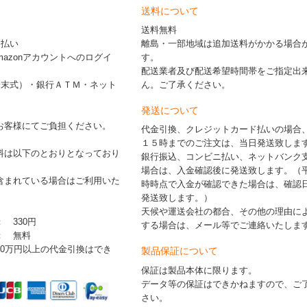
送料について
送料無料
ド払い
離島・一部地域は追加送料がかかる場合
※Amazonアカウントへのログイ
す。
配送業者及び配送希望時間帯をご指定出
端末式）・銀行ＡＴＭ・ネット
ん。ご了承ください。
発送について
お客様にてご負担ください。
代金引換、クレジットカード払いの場合
１５時までのご注文は、当日発送致しま
料は以下のとおりとなっており
銀行振込、コンビニ払い、ネットバンク
場合は、入金確認後に発送致します。（
含まれている場合はご利用いた
時時点で入金が確認できた場合は、確認
発送致します。）
天候や運送会社の都合、その他の理由に
： 330円
する場合は、メール等でご連絡いたしま
 ： 無料
30万円以上の代金引換はでき
製品保証について
保証は製品本体に限ります。
データ等の保証はできかねますので、ご
さい。