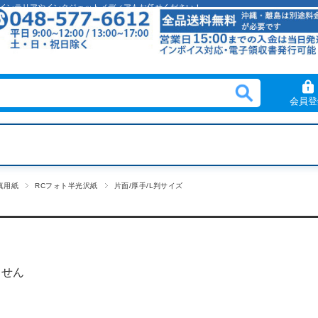
クリルインテリアやインクジェットメディアもお任せください！
会員登
真用紙
RCフォト半光沢紙
片面/厚手/L判サイズ
ません