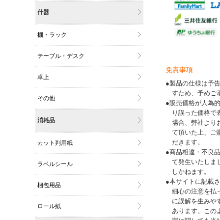
什器
棚・ラック
テーブル・デスク
免責事項
卓上
●製品の仕様は予
すため、予めご
その他
●販売価格が人為
り誤った価格で
消耗品
場合、弊社より
て頂いた上、ご
だきます。
カット判用紙
●商品相違・不良
て発生いたしま
ラベルシール
しかねます。
●本サイトに記載
梱包用品
細心の注意を払
に誤解を生みや
ロール紙
あります。この