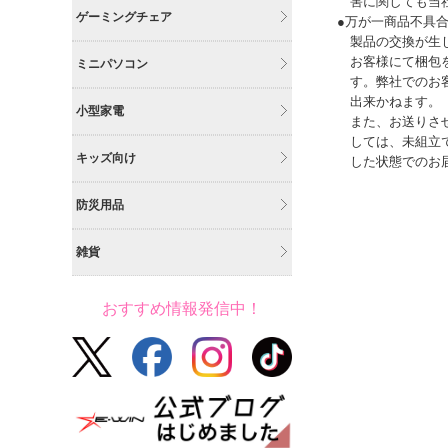
害に関しても当
ゲーミングチェア
●万が一商品不具
製品の交換が生
お客様にて梱包
ミニパソコン
す。弊社でのお
出来かねます。
小型家電
また、お送りさ
しては、未組立
キッズ向け
した状態でのお
防災用品
雑貨
おすすめ情報発信中！