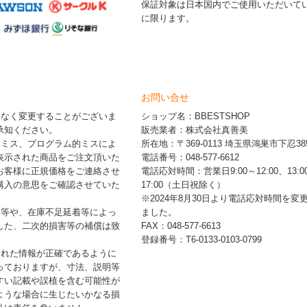
保証対象は日本国内でご使用いただいて
に限ります。
お問い合せ
告なく変更することがございま
ショップ名：BBESTSHOP
承知ください。
販売業者：株式会社真善美
的ミス、プログラム的ミスによ
所在地：〒369-0113 埼玉県鴻巣市下忍385
表示された商品をご注文頂いた
電話番号：048-577-6612
お客様に正規価格をご連絡させ
電話応対時間：営業日9:00～12:00、13:0
購入の意思をご確認させていた
17:00（土日祝除く）
※2024年8月30日より電話応対時間を変
品等や、在庫不足延着等によっ
ました。
した、二次的損害等の補償は致
FAX：048-577-6613
登録番号：T6-0133-0103-0799
された情報が正確であるように
っておりますが、寸法、説明等
すい記載や誤植を含む可能性が
ような場合に生じたいかなる損