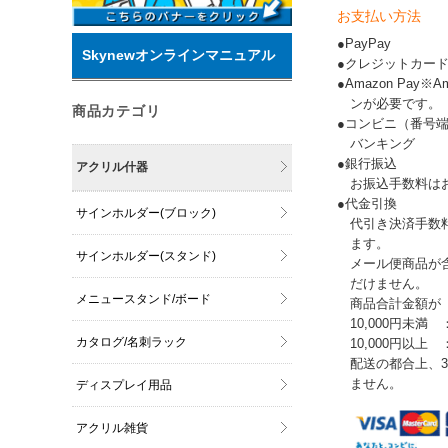
お支払い方法
●PayPay
Skynewオンラインマニュアル
●クレジットカー
●Amazon Pay
ンが必要です。
商品カテゴリ
●コンビニ（番号
バンキング
●銀行振込
アクリル什器
お振込手数料は
●代金引換
サインホルダー(ブロック)
代引き決済手数
ます。
サインホルダー(スタンド)
メール便商品が
だけません。
メニュースタンド/ボード
商品合計金額が
10,000円未満 
カタログ/名刺ラック
10,000円以上
配送の都合上、
ません。
ディスプレイ用品
アクリル雑貨