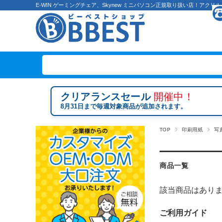
E-WIN ゲーミングチェア、Skynew ミニパソコン正規取り扱い店！ア
クリアランスセール
開催中！
8月31日まで毎週対象商品が追加されます。
TOP
印刷用紙
写
商品一覧
該当商品はあり
ご利用ガイド