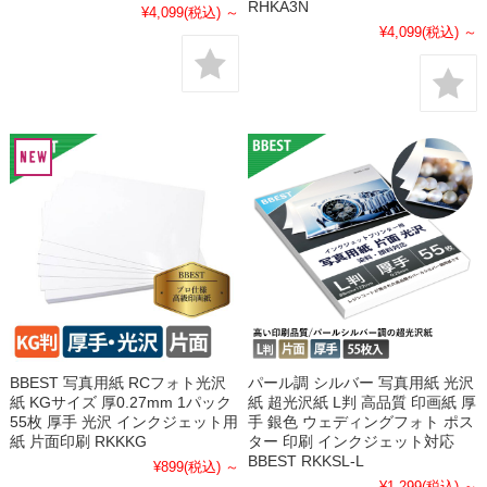
RHKA3N
¥4,099
(税込)
～
¥4,099
(税込)
～
BBEST 写真用紙 RCフォト光沢
パール調 シルバー 写真用紙 光沢
紙 KGサイズ 厚0.27mm 1パック
紙 超光沢紙 L判 高品質 印画紙 厚
55枚 厚手 光沢 インクジェット用
手 銀色 ウェディングフォト ポス
紙 片面印刷 RKKKG
ター 印刷 インクジェット対応
BBEST RKKSL-L
¥899
(税込)
～
¥1,299
(税込)
～