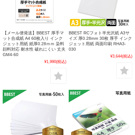
【メール便発送】BBEST 厚手マ
BBEST RCフォト半光沢紙 A3サ
ット合成紙 A4 60枚入り インク
イズ 厚0.28mm 30枚 厚手 インク
ジェット用紙 紙厚0.28ｍｍ 染料
ジェット用紙 両面印刷 RHA3-
顔料対応 耐水性 破れにくい 丈夫
030
GM4-60
¥3,644
(税込)
¥1,990
(税込)