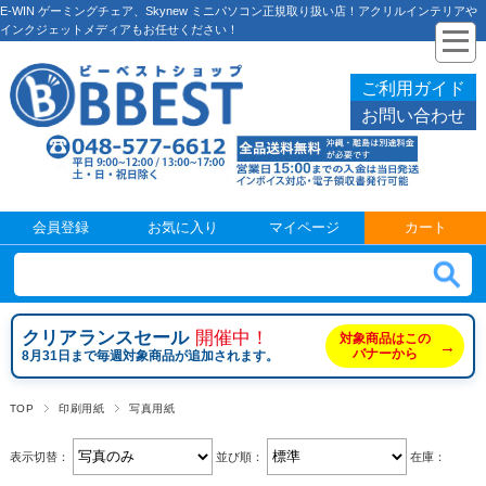
E-WIN ゲーミングチェア、Skynew ミニパソコン正規取り扱い店！アクリルインテリアや
インクジェットメディアもお任せください！
ご利用ガイド
お問い合わせ
会員登録
お気に入り
マイページ
カート
クリアランスセール
開催中！
対象商品はこの
→
バナーから
8月31日まで毎週対象商品が追加されます。
TOP
印刷用紙
写真用紙
表示切替：
並び順：
在庫：