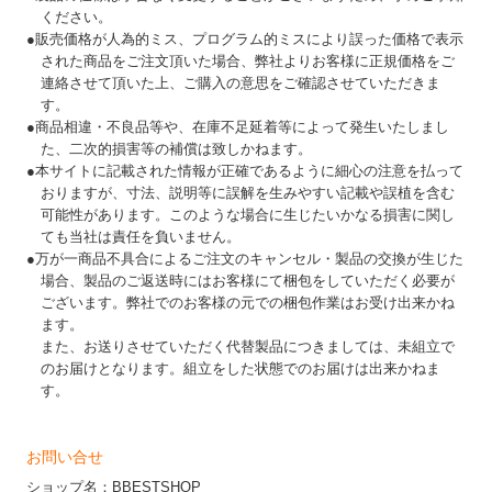
ください。
●販売価格が人為的ミス、プログラム的ミスにより誤った価格で表示
された商品をご注文頂いた場合、弊社よりお客様に正規価格をご
連絡させて頂いた上、ご購入の意思をご確認させていただきま
す。
●商品相違・不良品等や、在庫不足延着等によって発生いたしまし
た、二次的損害等の補償は致しかねます。
●本サイトに記載された情報が正確であるように細心の注意を払って
おりますが、寸法、説明等に誤解を生みやすい記載や誤植を含む
可能性があります。このような場合に生じたいかなる損害に関し
ても当社は責任を負いません。
●万が一商品不具合によるご注文のキャンセル・製品の交換が生じた
場合、製品のご返送時にはお客様にて梱包をしていただく必要が
ございます。弊社でのお客様の元での梱包作業はお受け出来かね
ます。
また、お送りさせていただく代替製品につきましては、未組立で
のお届けとなります。組立をした状態でのお届けは出来かねま
す。
お問い合せ
ショップ名：BBESTSHOP