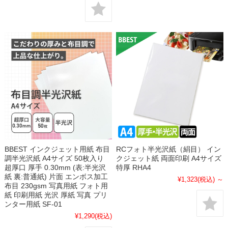
BBEST インクジェット用紙 布目
RCフォト半光沢紙（絹目） イン
調半光沢紙 A4サイズ 50枚入り
クジェット紙 両面印刷 A4サイズ
超厚口 厚手 0.30mm (表:半光沢
特厚 RHA4
紙 裏:普通紙) 片面 エンボス加工
¥1,323
(税込)
～
布目 230gsm 写真用紙 フォト用
紙 印刷用紙 光沢 厚紙 写真 プリ
ンター用紙 SF-01
¥1,290
(税込)