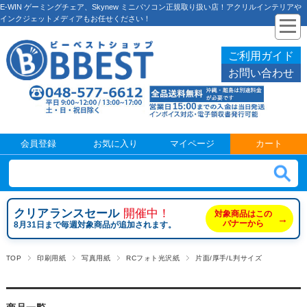
E-WIN ゲーミングチェア、Skynew ミニパソコン正規取り扱い店！アクリルインテリアや
インクジェットメディアもお任せください！
ご利用ガイド
お問い合わせ
会員登録
お気に入り
マイページ
カート
クリアランスセール
開催中！
対象商品はこの
→
バナーから
8月31日まで毎週対象商品が追加されます。
TOP
印刷用紙
写真用紙
RCフォト光沢紙
片面/厚手/L判サイズ