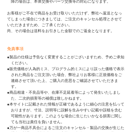
障の場合は、本体交換やパーツ交換等の対応になります。
お客様がご不在で商品をお受け取りいただけず、弊社へ返送となっ
てしまった場合につきましては、ご注文のキャンセル処理とさせて
いただきますため、ご了承ください。
尚、その場合は送料をお引きした金額でのご返金となります。
免責事項
●製品の仕様は予告なく変更することがございますため、予めご承知
ください。
●販売価格が人為的ミス、プログラム的ミスにより誤った価格で表示
された商品をご注文頂いた場合、弊社よりお客様に正規価格をご
連絡させて頂いた上、ご購入の意思をご確認させていただきま
す。
●商品相違・不良品等や、在庫不足延着等によって発生いたしまし
た、二次的損害等の補償は致しかねます。
●本サイトに記載された情報が正確であるように細心の注意を払って
おりますが、寸法、説明等に誤解を生みやすい記載や誤植を含む
可能性があります。このような場合に生じたいかなる損害に関し
ても当社は責任を負いません。
●万が一商品不具合によるご注文のキャンセル・製品の交換が生じた