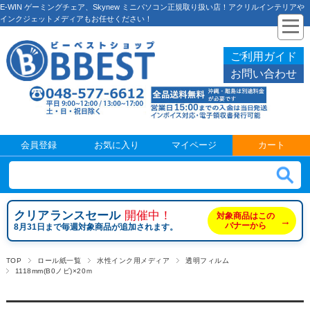
E-WIN ゲーミングチェア、Skynew ミニパソコン正規取り扱い店！アクリルインテリアや
インクジェットメディアもお任せください！
ご利用ガイド
お問い合わせ
会員登録
お気に入り
マイページ
カート
クリアランスセール
開催中！
対象商品はこの
→
バナーから
8月31日まで毎週対象商品が追加されます。
TOP
ロール紙一覧
水性インク用メディア
透明フィルム
1118mm(B0ノビ)×20ｍ