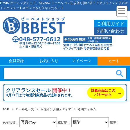
E-WIN ゲーミングチェア、Skynew ミニパソコン正規取り扱い店！アクリルインテリアや
インクジェットメディアもお任せください！
ご利用ガイド
お問い合わせ
会員登録
お気に入り
マイページ
カート
クリアランスセール
開催中！
対象商品はこの
→
バナーから
8月31日まで毎週対象商品が追加されます。
TOP
ロール紙一覧
水性インク用メディア
透明フィルム
表示切替：
並び順：
在庫：