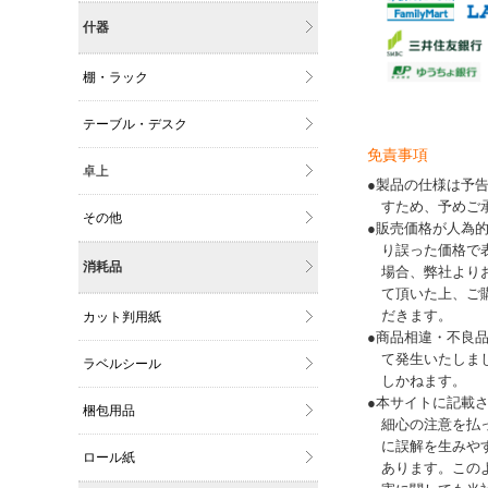
什器
棚・ラック
テーブル・デスク
免責事項
卓上
●製品の仕様は予
すため、予めご
その他
●販売価格が人為
り誤った価格で
消耗品
場合、弊社より
て頂いた上、ご
だきます。
カット判用紙
●商品相違・不良
て発生いたしま
ラベルシール
しかねます。
●本サイトに記載
梱包用品
細心の注意を払
に誤解を生みや
ロール紙
あります。この