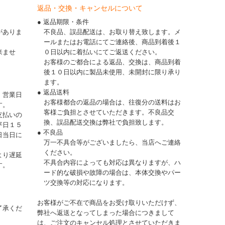
返品・交換・キャンセルについて
● 返品期限・条件
がありま
不良品、誤品配送は、お取り替え致します。メ
ールまたはお電話にてご連絡後、商品到着後１
来ませ
０日以内に着払いにてご返送ください。
お客様のご都合による返品、交換は、商品到着
後１０日以内に製品未使用、未開封に限り承り
ます。
● 返品送料
、営業日
お客様都合の返品の場合は、往復分の送料はお
す。
客様ご負担とさせていただきます。不良品交
支払いの
換、誤品配送交換は弊社で負担致します。
平日１５
● 不良品
日当日に
万一不具合等がございましたら、当店へご連絡
ください。
より遅延
不具合内容によっても対応は異なりますが、ハ
す。
ード的な破損や故障の場合は、本体交換やパー
ツ交換等の対応になります。
お客様がご不在で商品をお受け取りいただけず、
了承くだ
弊社へ返送となってしまった場合につきまして
は、ご注文のキャンセル処理とさせていただきま