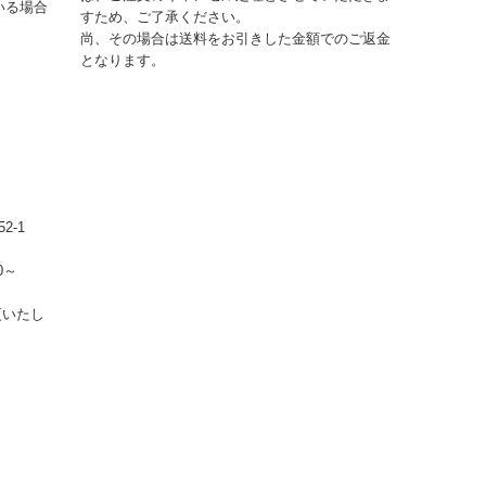
いる場合
すため、ご了承ください。
尚、その場合は送料をお引きした金額でのご返金
となります。
2-1
0～
更いたし