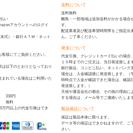
送料について
送料無料
ド払い
離島・一部地域は追加送料がかかる場合
※Amazonアカウントへのログイ
す。
配送業者及び配送希望時間帯をご指定出
端末式）・銀行ＡＴＭ・ネット
ん。ご了承ください。
発送について
お客様にてご負担ください。
代金引換、クレジットカード払いの場合
１５時までのご注文は、当日発送致しま
料は以下のとおりとなっており
銀行振込、コンビニ払い、ネットバンク
場合は、入金確認後に発送致します。（
含まれている場合はご利用いた
時時点で入金が確認できた場合は、確認
発送致します。）
天候や運送会社の都合、その他の理由に
： 330円
する場合は、メール等でご連絡いたしま
 ： 無料
30万円以上の代金引換はでき
製品保証について
保証は製品本体に限ります。
データ等の保証はできかねますので、ご
さい。