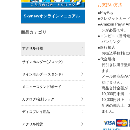
お支払い方法
●PayPay
Skynewオンラインマニュアル
●クレジットカー
●Amazon Pay
ンが必要です。
商品カテゴリ
●コンビニ（番号
バンキング
●銀行振込
アクリル什器
お振込手数料は
●代金引換
サインホルダー(ブロック)
代引き決済手数
ます。
サインホルダー(スタンド)
メール便商品が
だけません。
メニュースタンド/ボード
商品合計金額が
10,000円未満 
カタログ/名刺ラック
10,000円以上
配送の都合上、
ません。
ディスプレイ用品
アクリル雑貨