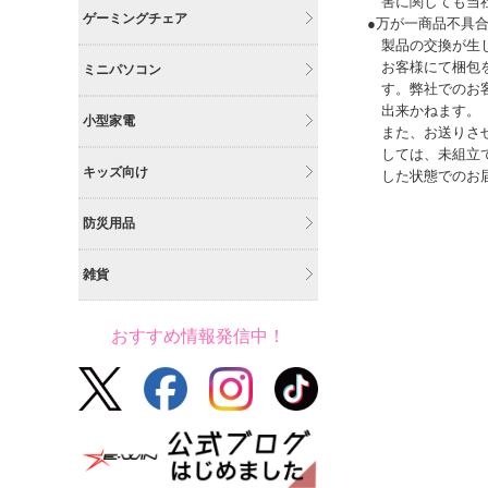
害に関しても当
ゲーミングチェア
●万が一商品不具
製品の交換が生
お客様にて梱包
ミニパソコン
す。弊社でのお
出来かねます。
小型家電
また、お送りさ
しては、未組立
キッズ向け
した状態でのお
防災用品
雑貨
おすすめ情報発信中！