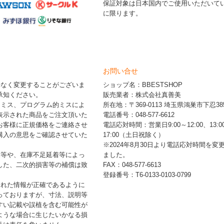
保証対象は日本国内でご使用いただいて
に限ります。
お問い合せ
告なく変更することがございま
ショップ名：BBESTSHOP
承知ください。
販売業者：株式会社真善美
的ミス、プログラム的ミスによ
所在地：〒369-0113 埼玉県鴻巣市下忍385
表示された商品をご注文頂いた
電話番号：048-577-6612
お客様に正規価格をご連絡させ
電話応対時間：営業日9:00～12:00、13:0
購入の意思をご確認させていた
17:00（土日祝除く）
※2024年8月30日より電話応対時間を変
品等や、在庫不足延着等によっ
ました。
した、二次的損害等の補償は致
FAX：048-577-6613
登録番号：T6-0133-0103-0799
された情報が正確であるように
っておりますが、寸法、説明等
すい記載や誤植を含む可能性が
ような場合に生じたいかなる損