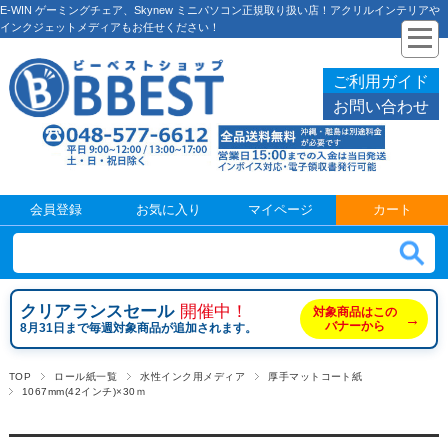
E-WIN ゲーミングチェア、Skynew ミニパソコン正規取り扱い店！アクリルインテリアや
インクジェットメディアもお任せください！
ご利用ガイド
お問い合わせ
会員登録
お気に入り
マイページ
カート
クリアランスセール
開催中！
対象商品はこの
→
バナーから
8月31日まで毎週対象商品が追加されます。
TOP
ロール紙一覧
水性インク用メディア
厚手マットコート紙
1067mm(42インチ)×30ｍ