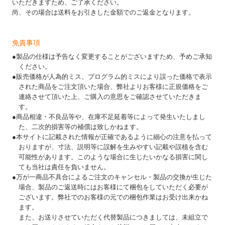
いただきますため、ご了承ください。
尚、その場合は送料をお引きした金額でのご返金となります。
免責事項
●製品の仕様は予告なく変更することがございますため、予めご承知
ください。
●販売価格が人為的ミス、プログラム的ミスにより誤った価格で表示
された商品をご注文頂いた場合、弊社よりお客様に正規価格をご
連絡させて頂いた上、ご購入の意思をご確認させていただきま
す。
●商品相違・不良品等や、在庫不足延着等によって発生いたしまし
た、二次的損害等の補償は致しかねます。
●本サイトに記載された情報が正確であるように細心の注意を払って
おりますが、寸法、説明等に誤解を生みやすい記載や誤植を含む
可能性があります。このような場合に生じたいかなる損害に関し
ても当社は責任を負いません。
●万が一商品不具合によるご注文のキャンセル・製品の交換が生じた
場合、製品のご返送時にはお客様にて梱包をしていただく必要が
ございます。弊社でのお客様の元での梱包作業はお受け出来かね
ます。
また、お送りさせていただく代替製品につきましては、未組立で