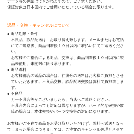
データ等の保証はできかねますので、ご了承ください。
保証対象は日本国内でご使用いただいている場合に限ります。
返品・交換・キャンセルについて
● 返品期限・条件
不良品、誤品配送は、お取り替え致します。メールまたはお電話
にてご連絡後、商品到着後１０日以内に着払いにてご返送くださ
い。
お客様のご都合による返品、交換は、商品到着後１０日以内に製
品未使用、未開封に限り承ります。
● 返品送料
お客様都合の返品の場合は、往復分の送料はお客様ご負担とさせ
ていただきます。不良品交換、誤品配送交換は弊社で負担致しま
す。
● 不良品
万一不具合等がございましたら、当店へご連絡ください。
不具合内容によっても対応は異なりますが、ハード的な破損や故
障の場合は、本体交換やパーツ交換等の対応になります。
お客様がご不在で商品をお受け取りいただけず、弊社へ返送となっ
てしまった場合につきましては、ご注文のキャンセル処理とさせて