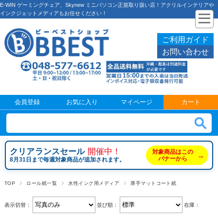
E-WIN ゲーミングチェア、Skynew ミニパソコン正規取り扱い店！アクリルインテリアや
インクジェットメディアもお任せください！
ご利用ガイド
お問い合わせ
会員登録
お気に入り
マイページ
カート
クリアランスセール
開催中！
対象商品はこの
→
バナーから
8月31日まで毎週対象商品が追加されます。
TOP
ロール紙一覧
水性インク用メディア
厚手マットコート紙
表示切替：
並び順：
在庫：