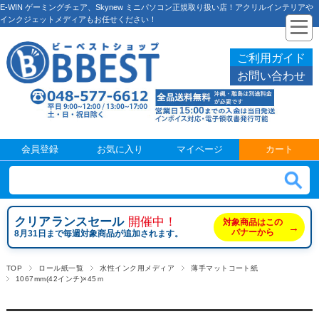
E-WIN ゲーミングチェア、Skynew ミニパソコン正規取り扱い店！アクリルインテリアや
インクジェットメディアもお任せください！
ご利用ガイド
お問い合わせ
会員登録
お気に入り
マイページ
カート
クリアランスセール
開催中！
対象商品はこの
→
バナーから
8月31日まで毎週対象商品が追加されます。
TOP
ロール紙一覧
水性インク用メディア
薄手マットコート紙
1067mm(42インチ)×45ｍ