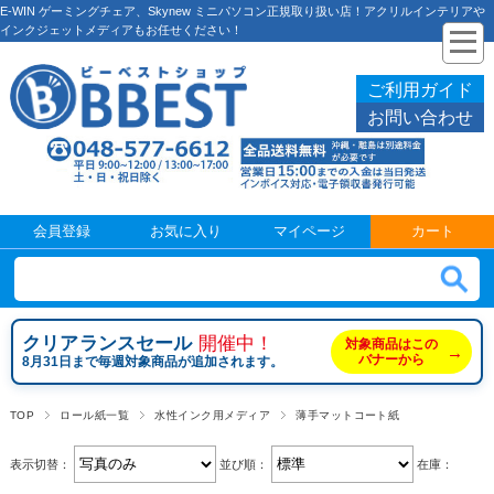
E-WIN ゲーミングチェア、Skynew ミニパソコン正規取り扱い店！アクリルインテリアや
インクジェットメディアもお任せください！
ご利用ガイド
お問い合わせ
会員登録
お気に入り
マイページ
カート
クリアランスセール
開催中！
対象商品はこの
→
バナーから
8月31日まで毎週対象商品が追加されます。
TOP
ロール紙一覧
水性インク用メディア
薄手マットコート紙
表示切替：
並び順：
在庫：