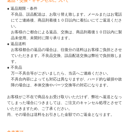
返品・交換・キャンセルについて
● 返品期限・条件
不良品、誤品配送は、お取り替え致します。メールまたはお電話
にてご連絡後、商品到着後１０日以内に着払いにてご返送くださ
い。
お客様のご都合による返品、交換は、商品到着後１０日以内に製
品未使用、未開封に限り承ります。
● 返品送料
お客様都合の返品の場合は、往復分の送料はお客様ご負担とさせ
ていただきます。不良品交換、誤品配送交換は弊社で負担致しま
す。
● 不良品
万一不具合等がございましたら、当店へご連絡ください。
不具合内容によっても対応は異なりますが、ハード的な破損や故
障の場合は、本体交換やパーツ交換等の対応になります。
お客様がご不在で商品をお受け取りいただけず、弊社へ返送となっ
てしまった場合につきましては、ご注文のキャンセル処理とさせて
いただきますため、ご了承ください。
尚、その場合は送料をお引きした金額でのご返金となります。