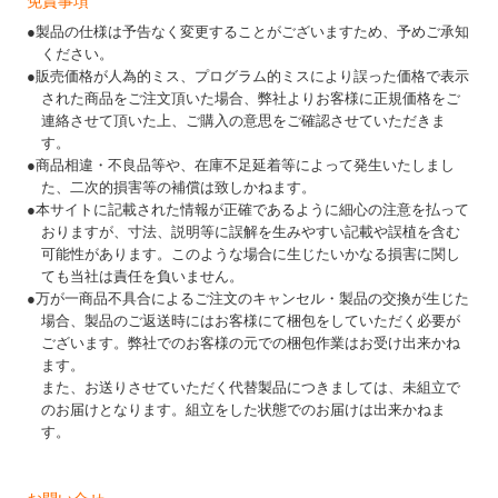
免責事項
●製品の仕様は予告なく変更することがございますため、予めご承知
ください。
●販売価格が人為的ミス、プログラム的ミスにより誤った価格で表示
された商品をご注文頂いた場合、弊社よりお客様に正規価格をご
連絡させて頂いた上、ご購入の意思をご確認させていただきま
す。
●商品相違・不良品等や、在庫不足延着等によって発生いたしまし
た、二次的損害等の補償は致しかねます。
●本サイトに記載された情報が正確であるように細心の注意を払って
おりますが、寸法、説明等に誤解を生みやすい記載や誤植を含む
可能性があります。このような場合に生じたいかなる損害に関し
ても当社は責任を負いません。
●万が一商品不具合によるご注文のキャンセル・製品の交換が生じた
場合、製品のご返送時にはお客様にて梱包をしていただく必要が
ございます。弊社でのお客様の元での梱包作業はお受け出来かね
ます。
また、お送りさせていただく代替製品につきましては、未組立で
のお届けとなります。組立をした状態でのお届けは出来かねま
す。