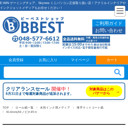
E-WIN ゲーミングチェア、Skynew ミニパソコン正規取り扱い店！アクリルインテリアや
インクジェットメディアもお任せください！
ご利用ガイド
お問い合わせ
会員登録
お気に入り
マイページ
カート
クリアランスセール
開催中！
対象商品はこの
→
バナーから
8月31日まで毎週対象商品が追加されます。
TOP
ロール紙一覧
水性インク用メディア
薄手マットコート紙
914mm(A0ノビ)×45ｍ