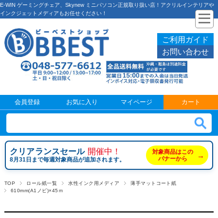
E-WIN ゲーミングチェア、Skynew ミニパソコン正規取り扱い店！アクリルインテリアや
インクジェットメディアもお任せください！
ご利用ガイド
お問い合わせ
会員登録
お気に入り
マイページ
カート
クリアランスセール
開催中！
対象商品はこの
→
バナーから
8月31日まで毎週対象商品が追加されます。
TOP
ロール紙一覧
水性インク用メディア
薄手マットコート紙
610mm(A1ノビ)×45ｍ