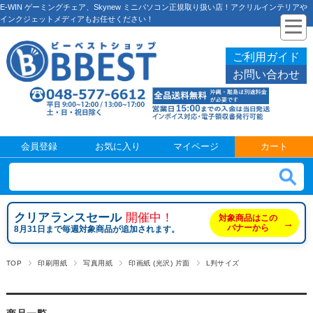
E-WIN ゲーミングチェア、Skynew ミニパソコン正規取り扱い店！アクリルインテリアや
インクジェットメディアもお任せください！
ご利用ガイド
お問い合わせ
会員登録
お気に入り
マイページ
カート
クリアランスセール
開催中！
対象商品はこの
→
バナーから
8月31日まで毎週対象商品が追加されます。
TOP
印刷用紙
写真用紙
印画紙 (光沢) 片面
L判サイズ