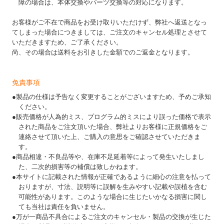
障の場合は、本体交換やパーツ交換等の対応になります。
お客様がご不在で商品をお受け取りいただけず、弊社へ返送となっ
てしまった場合につきましては、ご注文のキャンセル処理とさせて
いただきますため、ご了承ください。
尚、その場合は送料をお引きした金額でのご返金となります。
免責事項
●製品の仕様は予告なく変更することがございますため、予めご承知
ください。
●販売価格が人為的ミス、プログラム的ミスにより誤った価格で表示
された商品をご注文頂いた場合、弊社よりお客様に正規価格をご
連絡させて頂いた上、ご購入の意思をご確認させていただきま
す。
●商品相違・不良品等や、在庫不足延着等によって発生いたしまし
た、二次的損害等の補償は致しかねます。
●本サイトに記載された情報が正確であるように細心の注意を払って
おりますが、寸法、説明等に誤解を生みやすい記載や誤植を含む
可能性があります。このような場合に生じたいかなる損害に関し
ても当社は責任を負いません。
●万が一商品不具合によるご注文のキャンセル・製品の交換が生じた