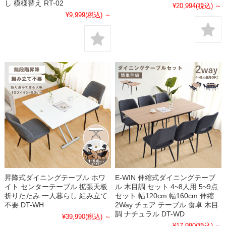
し 模様替え RT-02
¥20,994
(税込)
～
¥9,999
(税込)
～
昇降式ダイニングテーブル ホワ
E-WIN 伸縮式ダイニングテーブ
イト センターテーブル 拡張天板
ル 木目調 セット 4~8人用 5~9点
折りたたみ 一人暮らし 組み立て
セット 幅120cm 幅160cm 伸縮
不要 DT-WH
2Way チェア テーブル 食卓 木目
調 ナチュラル DT-WD
¥39,990
(税込)
～
¥17,990
(税込)
～