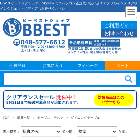
E-WIN ゲーミングチェア、Skynew ミニパソコン正規取り扱い店！アクリルインテリアや
インクジェットメディアもお任せください！
ご利用ガイド
お問い合わせ
会員登録
お気に入り
マイページ
カート
クリアランスセール
開催中！
対象商品はこの
→
バナーから
8月31日まで毎週対象商品が追加されます。
TOP
家具一覧
テーブル・デスク
ダイニングテーブル
表示切替：
並び順：
在庫：