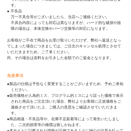
す。
● 不良品
万一不具合等がございましたら、当店へご連絡ください。
不具合内容によっても対応は異なりますが、ハード的な破損や故
障の場合は、本体交換やパーツ交換等の対応になります。
お客様がご不在で商品をお受け取りいただけず、弊社へ返送となっ
てしまった場合につきましては、ご注文のキャンセル処理とさせて
いただきますため、ご了承ください。
尚、その場合は送料をお引きした金額でのご返金となります。
免責事項
●製品の仕様は予告なく変更することがございますため、予めご承知
ください。
●販売価格が人為的ミス、プログラム的ミスにより誤った価格で表示
された商品をご注文頂いた場合、弊社よりお客様に正規価格をご
連絡させて頂いた上、ご購入の意思をご確認させていただきま
す。
●商品相違・不良品等や、在庫不足延着等によって発生いたしまし
た、二次的損害等の補償は致しかねます。
●本サイトに記載された情報が正確であるように細心の注意を払って