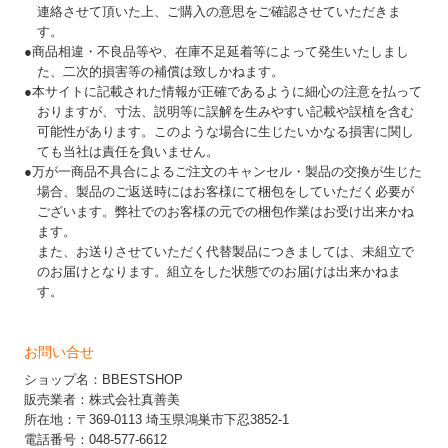
連絡させて頂いた上、ご購入の意思をご確認させていただきま
す。
●商品相違・不良品等や、在庫不足延着等によって発生いたしまし
た、二次的損害等の補償は致しかねます。
●本サイトに記載された情報が正確であるように細心の注意を払って
おりますが、寸法、説明等に誤解を生みやすい記載や誤植を含む
可能性があります。このような場合に生じたいかなる損害に関し
ても当社は責任を負いません。
●万が一商品不具合によるご注文のキャンセル・製品の交換が生じた
場合、製品のご返送時にはお客様にて梱包をしていただく必要が
ございます。弊社でのお客様の元での梱包作業はお受け出来かね
ます。
また、お送りさせていただく代替製品につきましては、未組立で
のお届けとなります。組立をした状態でのお届けは出来かねま
す。
お問い合せ
ショップ名：BBESTSHOP
販売業者：株式会社真善美
所在地：〒369-0113 埼玉県鴻巣市下忍3852-1
電話番号：048-577-6612