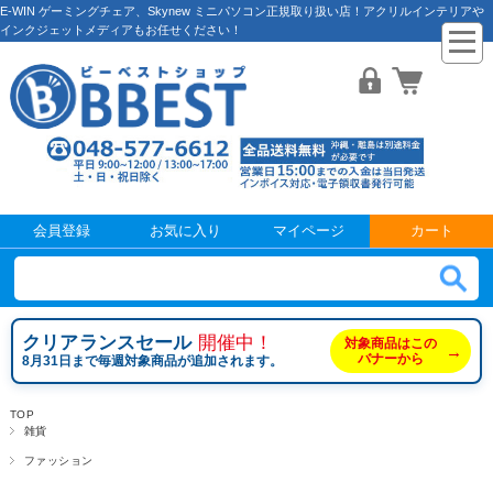
E-WIN ゲーミングチェア、Skynew ミニパソコン正規取り扱い店！アクリルインテリアや
インクジェットメディアもお任せください！
会員登録
お気に入り
マイページ
カート
クリアランスセール
開催中！
対象商品はこの
→
バナーから
8月31日まで毎週対象商品が追加されます。
TOP
雑貨
ファッション