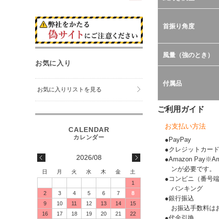
首振り角度
風量（強のとき）
お気に入り
付属品
お気に入りリストを見る
ご利用ガイド
お支払い方法
●PayPay
●クレジットカー
2026/08
●Amazon Pay
ンが必要です。
日
月
火
水
木
金
土
●コンビニ（番号
1
バンキング
2
3
4
5
6
7
8
●銀行振込
9
10
11
12
13
14
15
お振込手数料は
16
17
18
19
20
21
22
●代金引換