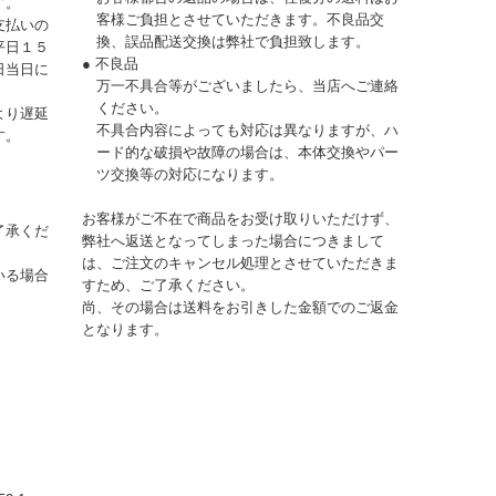
す。
客様ご負担とさせていただきます。不良品交
支払いの
換、誤品配送交換は弊社で負担致します。
平日１５
● 不良品
日当日に
万一不具合等がございましたら、当店へご連絡
ください。
より遅延
不具合内容によっても対応は異なりますが、ハ
す。
ード的な破損や故障の場合は、本体交換やパー
ツ交換等の対応になります。
お客様がご不在で商品をお受け取りいただけず、
了承くだ
弊社へ返送となってしまった場合につきまして
は、ご注文のキャンセル処理とさせていただきま
いる場合
すため、ご了承ください。
尚、その場合は送料をお引きした金額でのご返金
となります。