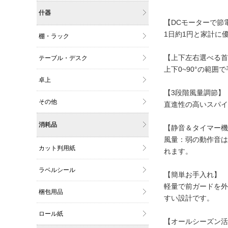
什器
【DCモーターで節
1日約1円と家計に優
棚・ラック
【上下左右選べる首
テーブル・デスク
上下0~90°の範
卓上
【3段階風量調節】
その他
直進性の高いスパイ
消耗品
【静音＆タイマー機
風量：弱の動作音は
カット判用紙
れます。
ラベルシール
【簡単お手入れ】
軽量で前ガードを外
梱包用品
すい設計です。
ロール紙
【オールシーズン活