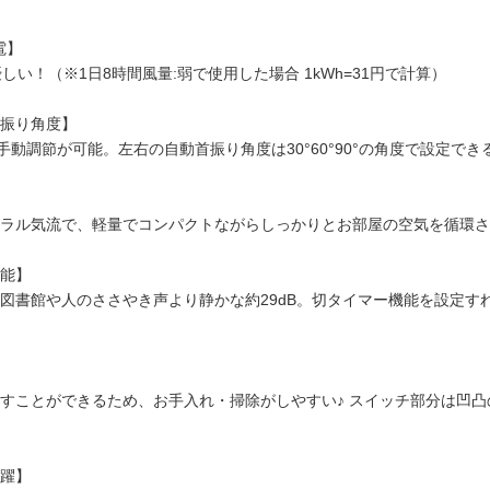
電】
しい！（※1日8時間風量:弱で使用した場合 1kWh=31円で計算）
振り角度】
囲で手動調節が可能。左右の自動首振り角度は30°60°90°の角度で設定
ラル気流で、軽量でコンパクトながらしっかりとお部屋の空気を循環さ
能】
図書館や人のささやき声より静かな約29dB。切タイマー機能を設定す
すことができるため、お手入れ・掃除がしやすい♪ スイッチ部分は凹
躍】