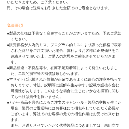
いただきますため、ご了承ください。
尚、その場合は送料をお引きした金額でのご返金となります。
免責事項
●製品の仕様は予告なく変更することがございますため、予めご承知
ください。
●販売価格が人為的ミス、プログラム的ミスにより誤った価格で表示
された商品をご注文頂いた場合、弊社よりお客様に正規価格をご
連絡させて頂いた上、ご購入の意思をご確認させていただきま
す。
●商品相違・不良品等や、在庫不足延着等によって発生いたしまし
た、二次的損害等の補償は致しかねます。
●本サイトに記載された情報が正確であるように細心の注意を払って
おりますが、寸法、説明等に誤解を生みやすい記載や誤植を含む
可能性があります。このような場合に生じたいかなる損害に関し
ても当社は責任を負いません。
●万が一商品不具合によるご注文のキャンセル・製品の交換が生じた
場合、製品のご返送時にはお客様にて梱包をしていただく必要が
ございます。弊社でのお客様の元での梱包作業はお受け出来かね
ます。
また、お送りさせていただく代替製品につきましては、未組立で