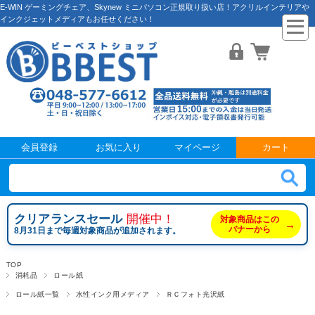
E-WIN ゲーミングチェア、Skynew ミニパソコン正規取り扱い店！アクリルインテリアや
インクジェットメディアもお任せください！
会員登録
お気に入り
マイページ
カート
クリアランスセール
開催中！
対象商品はこの
→
バナーから
8月31日まで毎週対象商品が追加されます。
TOP
消耗品
ロール紙
ロール紙一覧
水性インク用メディア
ＲＣフォト光沢紙