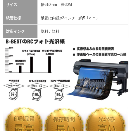
サイズ
幅610mm 長30M
紙管仕様
紙管は内径φ2インチ（約5.1ｃｍ）
対応インク
染料 / 顔料