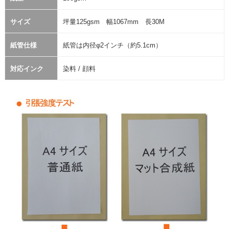
サイズ
坪量125gsm 幅1067mm 長30M
紙管仕様
紙管は内径φ2インチ（約5.1cm）
対応インク
染料 / 顔料