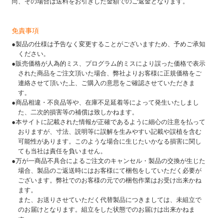
尚、その場合は送料をお引きした金額でのご返金となります。
免責事項
●製品の仕様は予告なく変更することがございますため、予めご承知
ください。
●販売価格が人為的ミス、プログラム的ミスにより誤った価格で表示
された商品をご注文頂いた場合、弊社よりお客様に正規価格をご
連絡させて頂いた上、ご購入の意思をご確認させていただきま
す。
●商品相違・不良品等や、在庫不足延着等によって発生いたしまし
た、二次的損害等の補償は致しかねます。
●本サイトに記載された情報が正確であるように細心の注意を払って
おりますが、寸法、説明等に誤解を生みやすい記載や誤植を含む
可能性があります。このような場合に生じたいかなる損害に関し
ても当社は責任を負いません。
●万が一商品不具合によるご注文のキャンセル・製品の交換が生じた
場合、製品のご返送時にはお客様にて梱包をしていただく必要が
ございます。弊社でのお客様の元での梱包作業はお受け出来かね
ます。
また、お送りさせていただく代替製品につきましては、未組立で
のお届けとなります。組立をした状態でのお届けは出来かねま