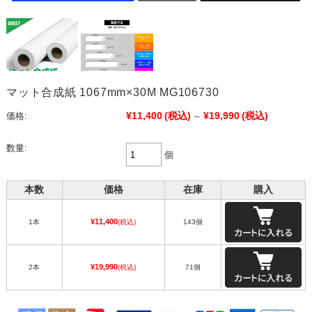
マット合成紙 1067mm×30M MG106730
¥11,400
(税込)
¥19,990
(税込)
価格:
～
数量:
個
本数
価格
在庫
購入
¥11,400
1本
(税込)
143個
¥19,990
2本
(税込)
71個