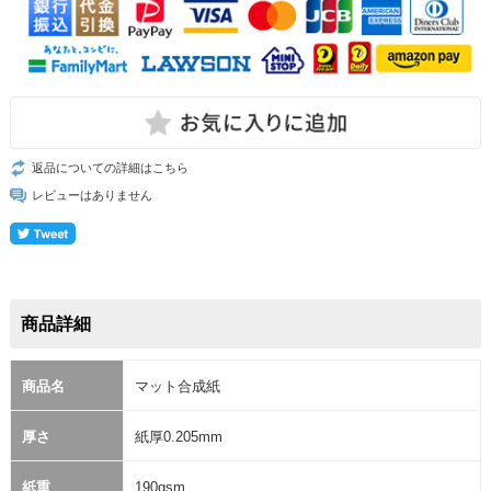
返品についての詳細はこちら
レビューはありません
商品詳細
商品名
マット合成紙
厚さ
紙厚0.205mm
紙重
190gsm