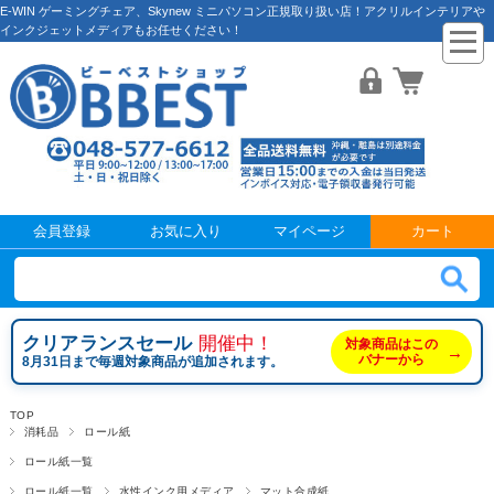
E-WIN ゲーミングチェア、Skynew ミニパソコン正規取り扱い店！アクリルインテリアや
インクジェットメディアもお任せください！
会員登録
お気に入り
マイページ
カート
クリアランスセール
開催中！
対象商品はこの
→
バナーから
8月31日まで毎週対象商品が追加されます。
TOP
消耗品
ロール紙
ロール紙一覧
ロール紙一覧
水性インク用メディア
マット合成紙