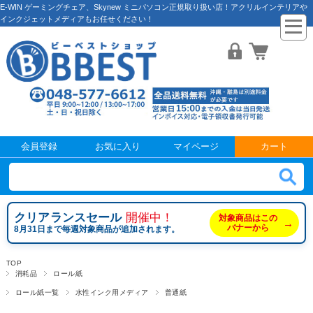
E-WIN ゲーミングチェア、Skynew ミニパソコン正規取り扱い店！アクリルインテリアや
インクジェットメディアもお任せください！
会員登録
お気に入り
マイページ
カート
クリアランスセール
開催中！
対象商品はこの
→
バナーから
8月31日まで毎週対象商品が追加されます。
TOP
消耗品
ロール紙
ロール紙一覧
水性インク用メディア
普通紙