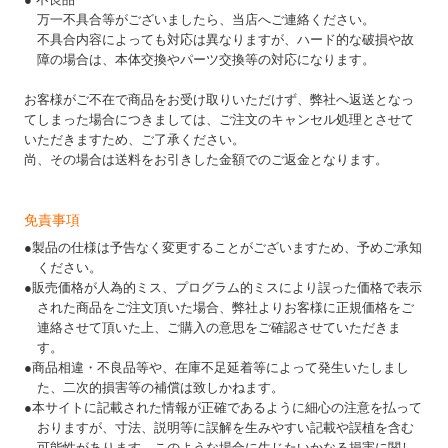
万一不具合等がございましたら、当店へご連絡ください。
不具合内容によっても対応は異なりますが、ハード的な破損や故
障の場合は、本体交換やパーツ交換等の対応になります。
お客様がご不在で商品をお受け取りいただけず、弊社へ返送となっ
てしまった場合につきましては、ご注文のキャンセル処理とさせて
いただきますため、ご了承ください。
尚、その場合は送料をお引きした金額でのご返金となります。
免責事項
●製品の仕様は予告なく変更することがございますため、予めご承知
ください。
●販売価格が人為的ミス、プログラム的ミスにより誤った価格で表示
された商品をご注文頂いた場合、弊社よりお客様に正規価格をご
連絡させて頂いた上、ご購入の意思をご確認させていただきま
す。
●商品相違・不良品等や、在庫不足延着等によって発生いたしまし
た、二次的損害等の補償は致しかねます。
●本サイトに記載された情報が正確であるように細心の注意を払って
おりますが、寸法、説明等に誤解を生みやすい記載や誤植を含む
可能性があります。このような場合に生じたいかなる損害に関し