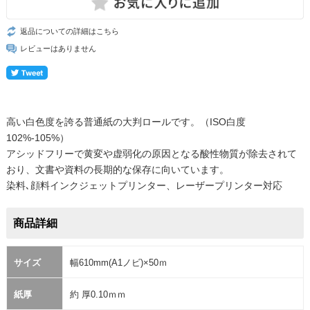
返品についての詳細はこちら
レビューはありません
高い白色度を誇る普通紙の大判ロールです。（ISO白度
102%-105%）
アシッドフリーで黄変や虚弱化の原因となる酸性物質が除去されて
おり、文書や資料の長期的な保存に向いています。
染料､顔料インクジェットプリンター、レーザープリンター対応
商品詳細
サイズ
幅610mm(A1ノビ)×50ｍ
紙厚
約 厚0.10ｍｍ