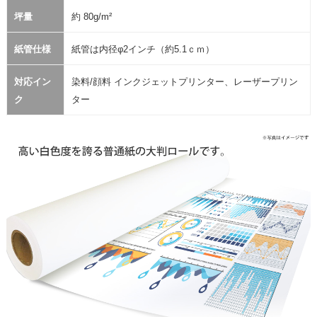
坪量
約 80g/m²
紙管仕様
紙管は内径φ2インチ（約5.1ｃｍ）
対応イン
染料/顔料 インクジェットプリンター、レーザープリン
ク
ター