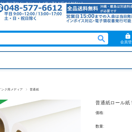
クリルインテリアやインクジェットメディアもお任せください！
会員登
インク用メディア
普通紙
普通紙ロール紙 59
価格:
数量: