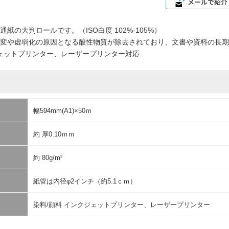
紙の大判ロールです。（ISO白度 102%-105%）
変や虚弱化の原因となる酸性物質が除去されており、文書や資料の長期
ェットプリンター、レーザープリンター対応
幅594mm(A1)×50ｍ
約 厚0.10ｍｍ
約 80g/m²
紙管は内径φ2インチ（約5.1ｃｍ）
染料/顔料 インクジェットプリンター、レーザープリンター