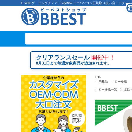
E-WIN ゲーミングチェア、Skynew ミニパソコン正規取り扱い店！ア
クリアランスセール
開催中！
8月31日まで毎週対象商品が追加されます。
TOP
消耗品
ロール紙
ロール紙一覧
水性