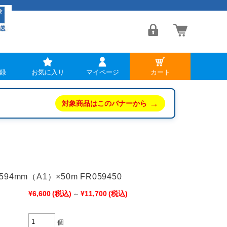
録
お気に入り
マイページ
カート
→
対象商品はこのバナーから
4mm（A1）×50m FR059450
¥6,600
(税込)
¥11,700
(税込)
～
個