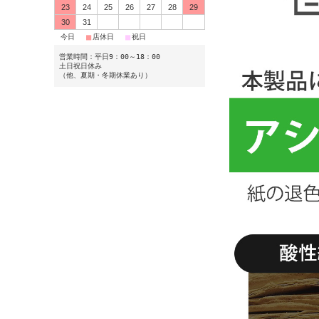
23
24
25
26
27
28
29
30
31
■
■
■
今日
店休日
祝日
営業時間：平日9：00～18：00
土日祝日休み
（他、夏期・冬期休業あり）