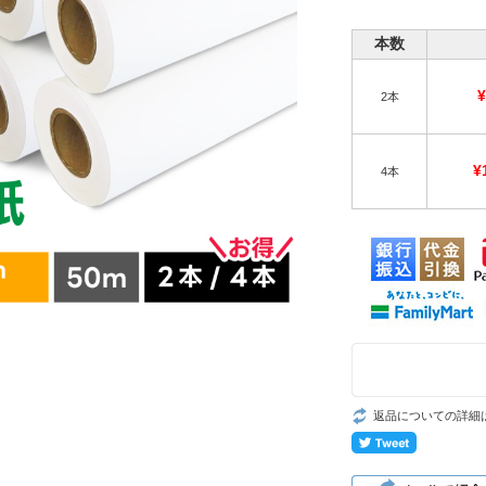
本数
¥
2本
¥
4本
返品についての詳細