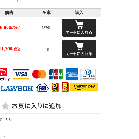
価格
在庫
購入
6,600
(税込)
187個
11,700
(税込)
93個
はこちら