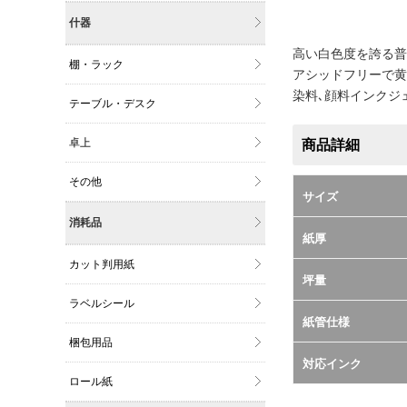
什器
高い白色度を誇る普通
棚・ラック
アシッドフリーで黄
染料､顔料インクジ
テーブル・デスク
卓上
商品詳細
その他
サイズ
消耗品
紙厚
カット判用紙
坪量
ラベルシール
紙管仕様
梱包用品
対応インク
ロール紙