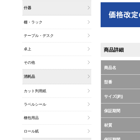
什器
棚・ラック
テーブル・デスク
卓上
商品詳細
その他
商品名
消耗品
型番
カット判用紙
サイズ(約)
ラベルシール
保証期間
梱包用品
材質
ロール紙
保証期間