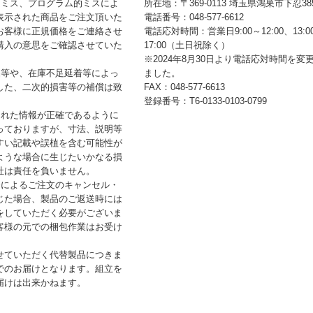
的ミス、プログラム的ミスによ
所在地：〒369-0113 埼玉県鴻巣市下忍385
表示された商品をご注文頂いた
電話番号：048-577-6612
お客様に正規価格をご連絡させ
電話応対時間：営業日9:00～12:00、13:0
購入の意思をご確認させていた
17:00（土日祝除く）
※2024年8月30日より電話応対時間を変
品等や、在庫不足延着等によっ
ました。
した、二次的損害等の補償は致
FAX：048-577-6613
登録番号：T6-0133-0103-0799
された情報が正確であるように
っておりますが、寸法、説明等
すい記載や誤植を含む可能性が
ような場合に生じたいかなる損
社は責任を負いません。
合によるご注文のキャンセル・
じた場合、製品のご返送時には
をしていただく必要がございま
客様の元での梱包作業はお受け
せていただく代替製品につきま
でのお届けとなります。組立を
届けは出来かねます。