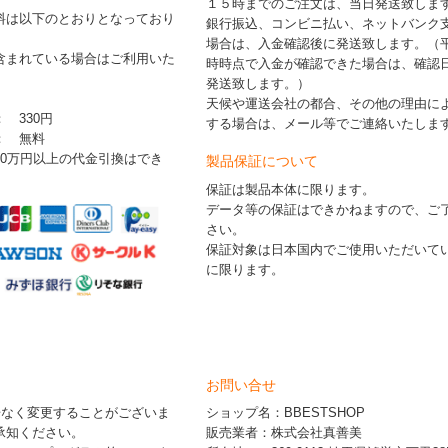
１５時までのご注文は、当日発送致しま
料は以下のとおりとなっており
銀行振込、コンビニ払い、ネットバンク
場合は、入金確認後に発送致します。（
含まれている場合はご利用いた
時時点で入金が確認できた場合は、確認
発送致します。）
天候や運送会社の都合、その他の理由に
： 330円
する場合は、メール等でご連絡いたしま
 ： 無料
30万円以上の代金引換はでき
製品保証について
保証は製品本体に限ります。
データ等の保証はできかねますので、ご
さい。
保証対象は日本国内でご使用いただいて
に限ります。
お問い合せ
告なく変更することがございま
ショップ名：BBESTSHOP
承知ください。
販売業者：株式会社真善美