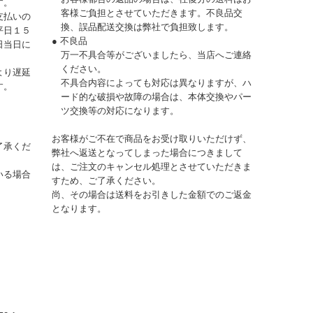
す。
客様ご負担とさせていただきます。不良品交
支払いの
換、誤品配送交換は弊社で負担致します。
平日１５
● 不良品
日当日に
万一不具合等がございましたら、当店へご連絡
ください。
より遅延
不具合内容によっても対応は異なりますが、ハ
す。
ード的な破損や故障の場合は、本体交換やパー
ツ交換等の対応になります。
お客様がご不在で商品をお受け取りいただけず、
了承くだ
弊社へ返送となってしまった場合につきまして
は、ご注文のキャンセル処理とさせていただきま
いる場合
すため、ご了承ください。
尚、その場合は送料をお引きした金額でのご返金
となります。