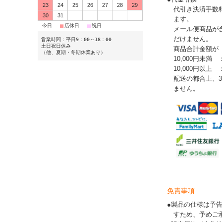
23
24
25
26
27
28
29
代引き決済手数
30
31
ます。
■
■
■
今日
店休日
祝日
メール便商品が
だけません。
営業時間：平日9：00～18：00
土日祝日休み
商品合計金額が
（他、夏期・冬期休業あり）
10,000円未満 
10,000円以上
配送の都合上、
ません。
免責事項
●製品の仕様は予
すため、予めご