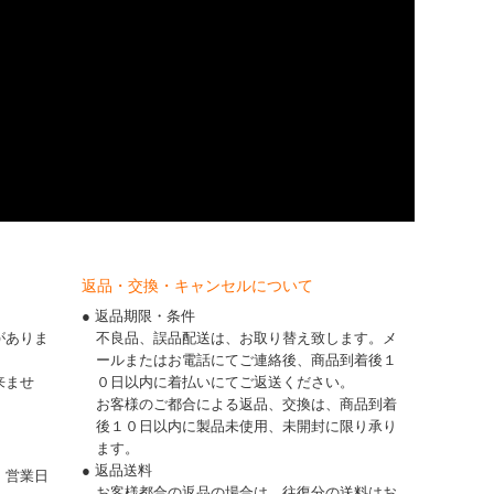
返品・交換・キャンセルについて
● 返品期限・条件
がありま
不良品、誤品配送は、お取り替え致します。メ
ールまたはお電話にてご連絡後、商品到着後１
来ませ
０日以内に着払いにてご返送ください。
お客様のご都合による返品、交換は、商品到着
後１０日以内に製品未使用、未開封に限り承り
ます。
● 返品送料
、営業日
お客様都合の返品の場合は、往復分の送料はお