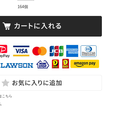
164個
はこちら
ん