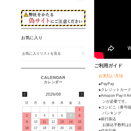
お気に入り
お気に入りリストを見る
ご利用ガイド
お支払い方法
●PayPay
●クレジットカー
2026/08
●Amazon Pay
ンが必要です。
日
月
火
水
木
金
土
●コンビニ（番号
1
バンキング
2
3
4
5
6
7
8
●銀行振込
9
10
11
12
13
14
15
お振込手数料は
16
17
18
19
20
21
22
●代金引換