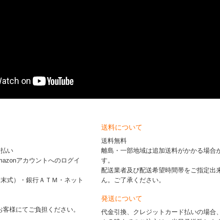
送料について
送料無料
ド払い
離島・一部地域は追加送料がかかる場合
※Amazonアカウントへのログイ
す。
配送業者及び配送希望時間帯をご指定出
端末式）・銀行ＡＴＭ・ネット
ん。ご了承ください。
発送について
お客様にてご負担ください。
代金引換、クレジットカード払いの場合