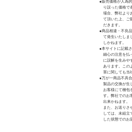
●販売価格が人為
り誤った価格で
場合、弊社より
て頂いた上、ご
だきます。
●商品相違・不良
て発生いたしま
しかねます。
●本サイトに記載
細心の注意を払
に誤解を生みや
あります。この
害に関しても当
●万が一商品不具
製品の交換が生
お客様にて梱包
す。弊社でのお
出来かねます。
また、お送りさ
しては、未組立
した状態でのお