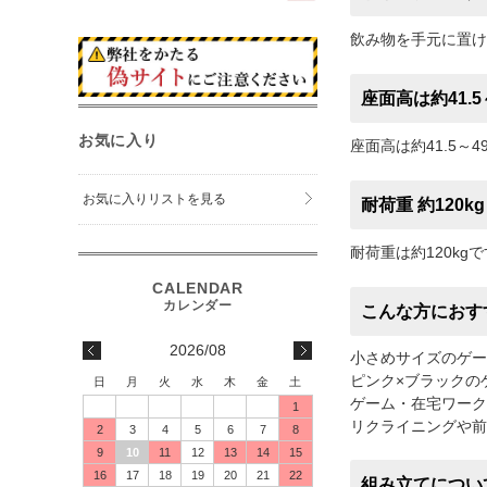
飲み物を手元に置け
座面高は約41.5～
お気に入り
座面高は約41.5
お気に入りリストを見る
耐荷重 約120kg
耐荷重は約120k
こんな方におす
2026/08
小さめサイズのゲー
ピンク×ブラックの
日
月
火
水
木
金
土
ゲーム・在宅ワーク
1
リクライニングや前
2
3
4
5
6
7
8
9
10
11
12
13
14
15
16
17
18
19
20
21
22
組み立てについ