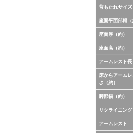
背もたれサイズ
座面平面部幅（
座面厚（約）
座面高（約）
アームレスト長
床からアームレ
さ（約）
脚部幅（約）
リクライニング
アームレスト