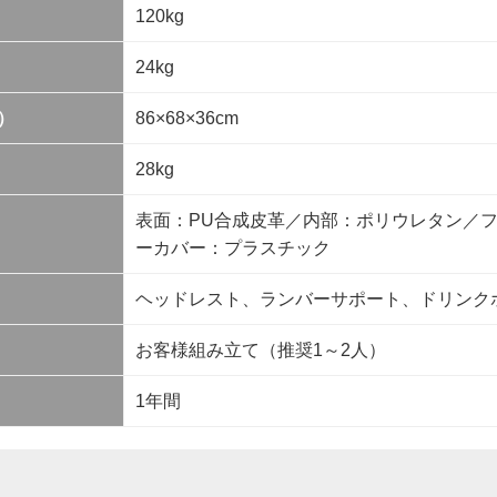
120kg
24kg
）
86×68×36cm
28kg
表面：PU合成皮革／内部：ポリウレタン／
ーカバー：プラスチック
ヘッドレスト、ランバーサポート、ドリンク
お客様組み立て（推奨1～2人）
1年間