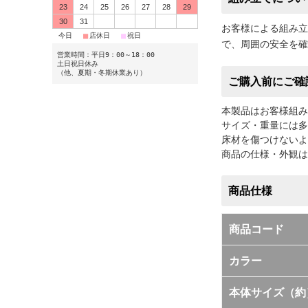
23
24
25
26
27
28
29
30
31
お客様による組み立
■
■
■
今日
店休日
祝日
で、周囲の安全を確
営業時間：平日9：00～18：00
土日祝日休み
（他、夏期・冬期休業あり）
ご購入前にご確
本製品はお客様組み
サイズ・重量には多
床材を傷つけないよ
商品の仕様・外観は
商品仕様
商品コード
カラー
本体サイズ（約