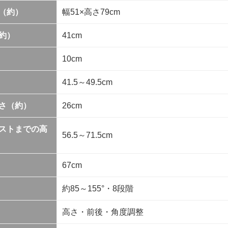
（約）
幅51×高さ79cm
約）
41cm
10cm
41.5～49.5cm
さ（約）
26cm
ストまでの高
56.5～71.5cm
67cm
約85～155°・8段階
高さ・前後・角度調整