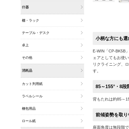
什器
棚・ラック
テーブル・デスク
小柄な方にも選
卓上
E-WIN「CP-
ェアとしてもお使い
その他
リクライニング、ロ
消耗品
す。
カット判用紙
85～155°・
ラベルシール
背もたれは約85～
梱包用品
前傾姿勢を取り
ロール紙
座面角度は無段階で