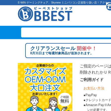
E-WIN ゲーミングチェア、Skynew ミニパソコン正規取り扱い店！ア
クリアランスセール
開催中！
8月31日まで毎週対象商品が追加されます。
ご指定のページ
削除されたかＵ
ご利用ガイド
お支払い方法
●PayPay
●クレジットカー
●Amazon Pay
ンが必要です。