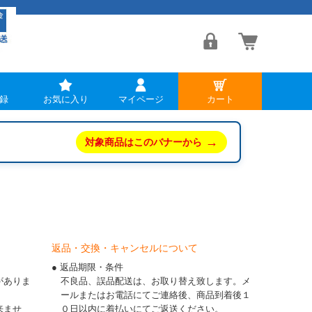
録
お気に入り
マイページ
カート
→
対象商品はこのバナーから
返品・交換・キャンセルについて
● 返品期限・条件
がありま
不良品、誤品配送は、お取り替え致します。メ
ールまたはお電話にてご連絡後、商品到着後１
来ませ
０日以内に着払いにてご返送ください。