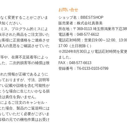
お問い合せ
告なく変更することがございま
ショップ名：BBESTSHOP
承知ください。
販売業者：株式会社真善美
的ミス、プログラム的ミスによ
所在地：〒369-0113 埼玉県鴻巣市下忍385
表示された商品をご注文頂いた
電話番号：048-577-6612
お客様に正規価格をご連絡させ
電話応対時間：営業日9:00～12:00、13:0
購入の意思をご確認させていた
17:00（土日祝除く）
※2024年8月30日より電話応対時間を変
品等や、在庫不足延着等によっ
ました。
した、二次的損害等の補償は致
FAX：048-577-6613
登録番号：T6-0133-0103-0799
された情報が正確であるように
っておりますが、寸法、説明等
すい記載や誤植を含む可能性が
ような場合に生じたいかなる損
社は責任を負いません。
合によるご注文のキャンセル・
じた場合、製品のご返送時には
をしていただく必要がございま
客様の元での梱包作業はお受け