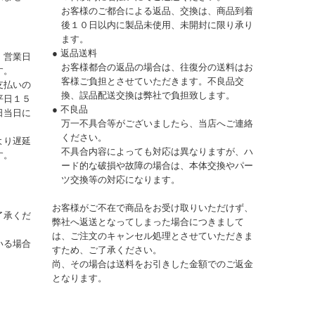
お客様のご都合による返品、交換は、商品到着
後１０日以内に製品未使用、未開封に限り承り
ます。
● 返品送料
、営業日
お客様都合の返品の場合は、往復分の送料はお
す。
客様ご負担とさせていただきます。不良品交
支払いの
換、誤品配送交換は弊社で負担致します。
平日１５
● 不良品
日当日に
万一不具合等がございましたら、当店へご連絡
ください。
より遅延
不具合内容によっても対応は異なりますが、ハ
す。
ード的な破損や故障の場合は、本体交換やパー
ツ交換等の対応になります。
お客様がご不在で商品をお受け取りいただけず、
了承くだ
弊社へ返送となってしまった場合につきまして
は、ご注文のキャンセル処理とさせていただきま
いる場合
すため、ご了承ください。
尚、その場合は送料をお引きした金額でのご返金
となります。