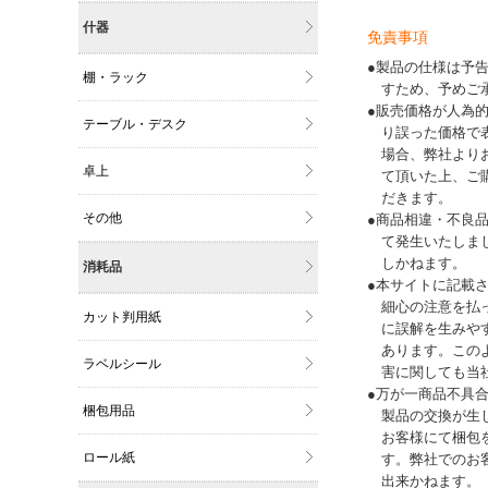
什器
免責事項
●製品の仕様は予
棚・ラック
すため、予めご
●販売価格が人為
テーブル・デスク
り誤った価格で
場合、弊社より
卓上
て頂いた上、ご
だきます。
その他
●商品相違・不良
て発生いたしま
しかねます。
消耗品
●本サイトに記載
細心の注意を払
カット判用紙
に誤解を生みや
あります。この
ラベルシール
害に関しても当
●万が一商品不具
梱包用品
製品の交換が生
お客様にて梱包
ロール紙
す。弊社でのお
出来かねます。