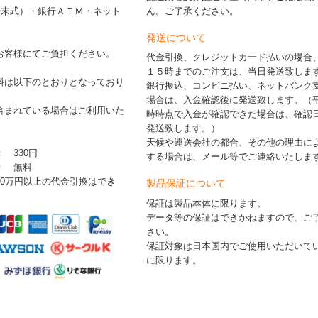
端末式）・銀行ＡＴＭ・ネット
ん。ご了承ください。
発送について
お客様にてご負担ください。
代金引換、クレジットカード払いの場合
１５時までのご注文は、当日発送致しま
料は以下のとおりとなっており
銀行振込、コンビニ払い、ネットバンク
場合は、入金確認後に発送致します。（
含まれている場合はご利用いた
時時点で入金が確認できた場合は、確認
発送致します。）
天候や運送会社の都合、その他の理由に
： 330円
する場合は、メール等でご連絡いたしま
 ： 無料
30万円以上の代金引換はでき
製品保証について
保証は製品本体に限ります。
データ等の保証はできかねますので、ご
さい。
保証対象は日本国内でご使用いただいて
に限ります。