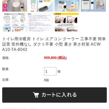
トイレ用冷暖房 トイレ エアコン クーラー 工事不要 簡単
設置 室外機なし ダクト不要 小型 暑さ 寒さ対策 ACW
A10-TA-6042
¥59,800
(税込)
価格:
数量:
個
在庫:
8個