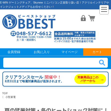
E-WIN ゲーミングチェア、Skynew ミニパソコン正規取り扱い店！アクリルインテリアや
インクジェットメディアもお任せください！
会員登録
お気に入り
マイページ
カート
クリアランスセール
開催中！
対象商品はこの
→
バナーから
8月31日まで毎週対象商品が追加されます。
TOP
小型家電