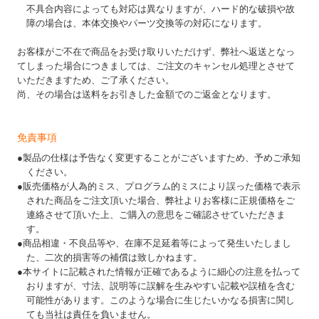
不具合内容によっても対応は異なりますが、ハード的な破損や故
障の場合は、本体交換やパーツ交換等の対応になります。
お客様がご不在で商品をお受け取りいただけず、弊社へ返送となっ
てしまった場合につきましては、ご注文のキャンセル処理とさせて
いただきますため、ご了承ください。
尚、その場合は送料をお引きした金額でのご返金となります。
免責事項
●製品の仕様は予告なく変更することがございますため、予めご承知
ください。
●販売価格が人為的ミス、プログラム的ミスにより誤った価格で表示
された商品をご注文頂いた場合、弊社よりお客様に正規価格をご
連絡させて頂いた上、ご購入の意思をご確認させていただきま
す。
●商品相違・不良品等や、在庫不足延着等によって発生いたしまし
た、二次的損害等の補償は致しかねます。
●本サイトに記載された情報が正確であるように細心の注意を払って
おりますが、寸法、説明等に誤解を生みやすい記載や誤植を含む
可能性があります。このような場合に生じたいかなる損害に関し
ても当社は責任を負いません。