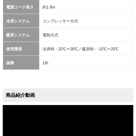
電源コード長さ
約1.8m
冷房システム
コンプレッサー方式
暖房システム
電熱方式
使用環境
冷房時：20℃〜38℃／暖房時：-10℃〜20℃
保障
1年
商品紹介動画