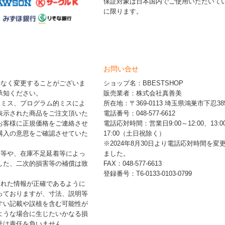
保証対象は日本国内でご使用いただいて
に限ります。
お問い合せ
告なく変更することがございま
ショップ名：BBESTSHOP
承知ください。
販売業者：株式会社真善美
的ミス、プログラム的ミスによ
所在地：〒369-0113 埼玉県鴻巣市下忍385
表示された商品をご注文頂いた
電話番号：048-577-6612
お客様に正規価格をご連絡させ
電話応対時間：営業日9:00～12:00、13:0
購入の意思をご確認させていた
17:00（土日祝除く）
※2024年8月30日より電話応対時間を変
品等や、在庫不足延着等によっ
ました。
した、二次的損害等の補償は致
FAX：048-577-6613
登録番号：T6-0133-0103-0799
された情報が正確であるように
っておりますが、寸法、説明等
すい記載や誤植を含む可能性が
ような場合に生じたいかなる損
社は責任を負いません。