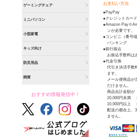
お支払い方法
ゲーミングチェア
●PayPay
●クレジットカー
ミニパソコン
●Amazon Pay
ンが必要です。
小型家電
●コンビニ（番号
バンキング
キッズ向け
●銀行振込
お振込手数料は
●代金引換
防災用品
代引き決済手数
ます。
雑貨
メール便商品が
だけません。
商品合計金額が
おすすめ情報発信中！
10,000円未満 
10,000円以上
配送の都合上、
ません。