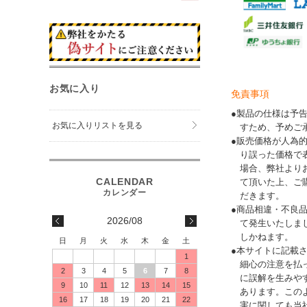
お気に入り
免責事項
●製品の仕様は予
お気に入りリストを見る
すため、予めご
●販売価格が人為
り誤った価格で
場合、弊社より
て頂いた上、ご
だきます。
●商品相違・不良
2026/08
て発生いたしま
しかねます。
日
月
火
水
木
金
土
●本サイトに記載
1
細心の注意を払
2
3
4
5
6
7
8
に誤解を生みや
9
10
11
12
13
14
15
あります。この
16
17
18
19
20
21
22
害に関しても当