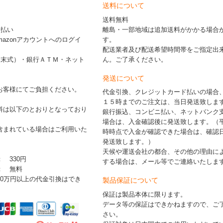
送料について
送料無料
ド払い
離島・一部地域は追加送料がかかる場合
※Amazonアカウントへのログイ
す。
配送業者及び配送希望時間帯をご指定出
端末式）・銀行ＡＴＭ・ネット
ん。ご了承ください。
発送について
お客様にてご負担ください。
代金引換、クレジットカード払いの場合
１５時までのご注文は、当日発送致しま
料は以下のとおりとなっており
銀行振込、コンビニ払い、ネットバンク
場合は、入金確認後に発送致します。（
含まれている場合はご利用いた
時時点で入金が確認できた場合は、確認
発送致します。）
天候や運送会社の都合、その他の理由に
： 330円
する場合は、メール等でご連絡いたしま
 ： 無料
30万円以上の代金引換はでき
製品保証について
保証は製品本体に限ります。
データ等の保証はできかねますので、ご
さい。