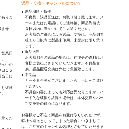
返品・交換・キャンセルについて
● 返品期限・条件
がありま
不良品、誤品配送は、お取り替え致します。メ
ールまたはお電話にてご連絡後、商品到着後１
来ませ
０日以内に着払いにてご返送ください。
お客様のご都合による返品、交換は、商品到着
後１０日以内に製品未使用、未開封に限り承り
ます。
● 返品送料
、営業日
お客様都合の返品の場合は、往復分の送料はお
す。
客様ご負担とさせていただきます。不良品交
支払いの
換、誤品配送交換は弊社で負担致します。
平日１５
● 不良品
日当日に
万一不具合等がございましたら、当店へご連絡
ください。
より遅延
不具合内容によっても対応は異なりますが、ハ
す。
ード的な破損や故障の場合は、本体交換やパー
ツ交換等の対応になります。
お客様がご不在で商品をお受け取りいただけず、
了承くだ
弊社へ返送となってしまった場合につきまして
は、ご注文のキャンセル処理とさせていただきま