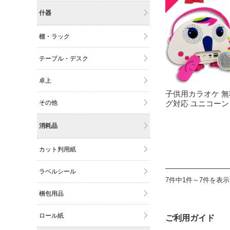
什器
棚・ラック
テーブル・デスク
卓上
子供用カラオケ 
その他
グ対応 ユニコーン A
消耗品
カット判用紙
ラベルシール
7件中1件～7件を表示
梱包用品
ロール紙
ご利用ガイド