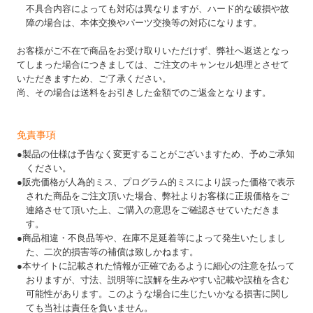
不具合内容によっても対応は異なりますが、ハード的な破損や故
障の場合は、本体交換やパーツ交換等の対応になります。
お客様がご不在で商品をお受け取りいただけず、弊社へ返送となっ
てしまった場合につきましては、ご注文のキャンセル処理とさせて
いただきますため、ご了承ください。
尚、その場合は送料をお引きした金額でのご返金となります。
免責事項
●製品の仕様は予告なく変更することがございますため、予めご承知
ください。
●販売価格が人為的ミス、プログラム的ミスにより誤った価格で表示
された商品をご注文頂いた場合、弊社よりお客様に正規価格をご
連絡させて頂いた上、ご購入の意思をご確認させていただきま
す。
●商品相違・不良品等や、在庫不足延着等によって発生いたしまし
た、二次的損害等の補償は致しかねます。
●本サイトに記載された情報が正確であるように細心の注意を払って
おりますが、寸法、説明等に誤解を生みやすい記載や誤植を含む
可能性があります。このような場合に生じたいかなる損害に関し
ても当社は責任を負いません。