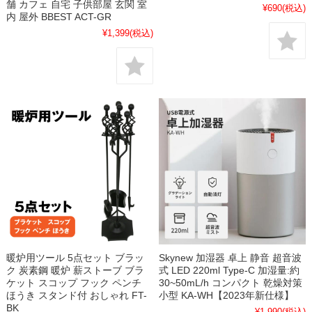
舗 カフェ 自宅 子供部屋 玄関 室
¥690
(税込)
内 屋外 BBEST ACT-GR
¥1,399
(税込)
暖炉用ツール 5点セット ブラッ
Skynew 加湿器 卓上 静音 超音波
ク 炭素鋼 暖炉 薪ストーブ ブラ
式 LED 220ml Type-C 加湿量:約
ケット スコップ フック ペンチ
30~50mL/h コンパクト 乾燥対策
ほうき スタンド付 おしゃれ FT-
小型 KA-WH【2023年新仕様】
BK
¥1,990
(税込)