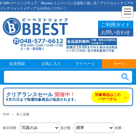
E-WIN ゲーミングチェア、Skynew ミニパソコン正規取り扱い店！アクリルインテリアや
インクジェットメディアもお任せください！
ご利用ガイド
お問い合わせ
会員登録
お気に入り
マイページ
カート
クリアランスセール
開催中！
対象商品はこの
→
バナーから
8月31日まで毎週対象商品が追加されます。
TOP
冬に活躍
表示切替：
並び順：
在庫：